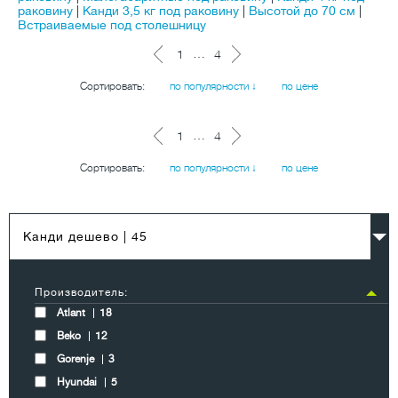
раковину
|
Канди 3,5 кг под раковину
|
Высотой до 70 см
|
Встраиваемые под столешницу
…
1
4
Сортировать:
по популярности ↓
по цене
…
1
4
Сортировать:
по популярности ↓
по цене
Канди дешево
| 45
Производитель:
Atlant
18
Beko
12
Gorenje
3
Hyundai
5