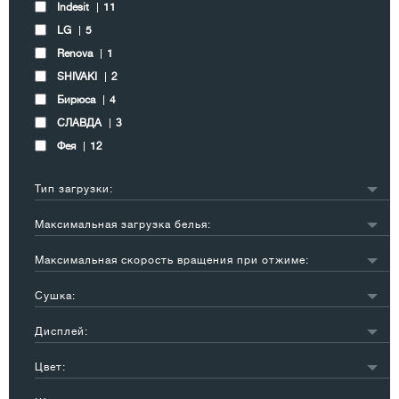
Indesit
11
LG
5
Renova
1
SHIVAKI
2
Бирюса
4
СЛАВДА
3
Фея
12
Тип загрузки:
вертикальная
13
Максимальная загрузка белья:
фронтальная
59
менее 4 кг
8
Максимальная скорость вращения при отжиме:
5 кг
11
600-800 об/мин
3
6 кг
19
Сушка:
900-1100 об/мин
20
7 кг
18
нет
39
1200-1400 об/мин
41
Дисплей:
8 кг
9
есть
43
более 8 кг
5
Цвет:
нет
13
белый
58