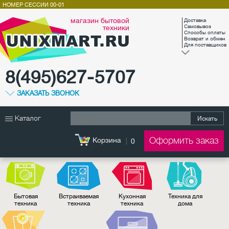
НОМЕР СЕССИИ
00-01
магазин бытовой
Доставка
техники
Самовывоз
Способы оплаты
Возврат и обмен
Для поставщиков
8(495)627-5707
ЗАКАЗАТЬ ЗВОНОК
Каталог
Искать
Оформить заказ
Корзина
0
Бытовая
Встраиваемая
Кухонная
Техника для
техника
техника
техника
дома