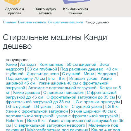
Здоровье и
Видео-аудио
Климатическая
красота
техника
техника
Главная
|
Бытовая техника
|
Стиральные машины
|
Канди дешево
Стиральные машины Канди
дешево
популярное:
Узкие
|
Автомат
|
Компактные
|
50 см шириной
|
Веко
недорого
|
33 см глубиной
|
Под раковину дешево
|
40 см
глубиной
|
Индезит дешево
|
С сушкой
|
Мини
|
Недорого
|
Под раковину 70 см
|
5 кг
|
8 кг
|
Индезит узкие
|
Узкие
шириной 45 см
|
Узкие ширина 40 см с фронтальной
загрузкой
|
Автомат с вертикальной загрузкой
|
Канди на 5
кг
|
Узкие дешево
|
C прямым приводом
|
С фронтальной
загрузкой до 45 см
|
С фронтальной загрузкой до 35 см
|
С
фронтальной загрузкой до 33 см
|
LG с прямым приводом
|
LG с сушкой
|
LG узкие
|
LG 5 кг
|
С сушкой узкие
|
LG 6 кг
|
Узкие с фронтальной загрузкой
|
Узкие шириной 40 см с
вертикальной загрузкой
|
узкая с фронтальной загрузкой
|
Beko 5 кг
|
Beko 6 кг
|
Узкие с вертикальной загрузкой до 35
см
|
С вертикальной загрузкой недорого
|
Маленькие под
раковину
|
Малогабаритные под раковину
|
Канди 4 кг под