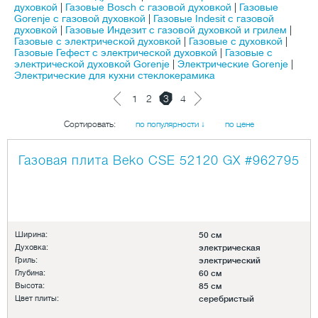
духовкой
|
Газовые Bosch с газовой духовкой
|
Газовые
Gorenje с газовой духовкой
|
Газовые Indesit с газовой
духовкой
|
Газовые Индезит с газовой духовкой и грилем
|
Газовые с электрической духовкой
|
Газовые с духовкой
|
Газовые Гефест с электрической духовкой
|
Газовые с
электрической духовкой Gorenje
|
Электрические Gorenje
|
Электрические для кухни стеклокерамика
1
2
3
4
Сортировать:
по популярности ↓
по цене
Газовая плита Beko CSE 52120 GX
#962795
Ширина:
50 см
Духовка:
электрическая
Гриль:
электрический
Глубина:
60 см
Высота:
85 см
Цвет плиты:
серебристый