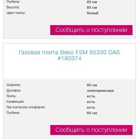
Глубина:
60 см
Высота:
85 см
Цвет плиты:
белый
Сообщить о поступлении
Газовая плита Beko FSM 65330 DAS
#180374
Ширина:
60 см
Духовка:
электрическая
Гриль:
есть
Конвекция:
есть
Газ-контроль конфорок:
есть
Глубина:
60 см
Сообщить о поступлении