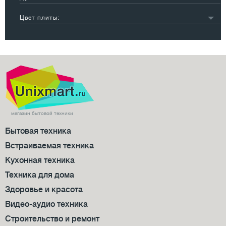
50 см
37
газовая
36
60 см
7
Цвет плиты:
электрическая
9
белый
29
черный
4
серебристый
3
другой
9
магазин бытовой техники
Бытовая техника
Встраиваемая техника
Кухонная техника
Техника для дома
Здоровье и красота
Видео-аудио техника
Строительство и ремонт