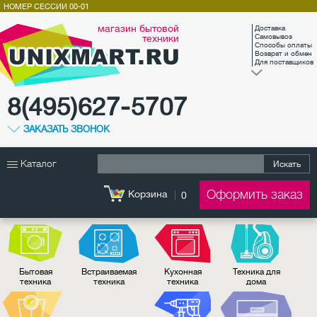
НОМЕР СЕССИИ
00-01
магазин бытовой
Доставка
техники
Самовывоз
Способы оплаты
Возврат и обмен
Для поставщиков
8(495)627-5707
ЗАКАЗАТЬ ЗВОНОК
Каталог
Искать
Оформить заказ
Корзина
0
Бытовая
Встраиваемая
Кухонная
Техника для
техника
техника
техника
дома