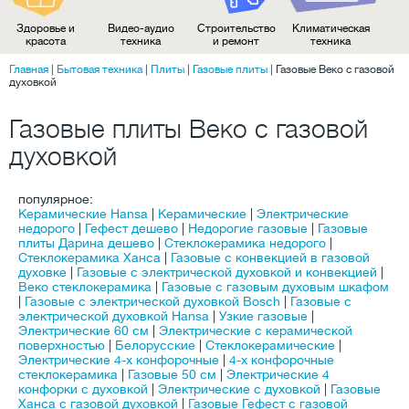
Здоровье и
Видео-аудио
Строительство
Климатическая
красота
техника
и ремонт
техника
Главная
|
Бытовая техника
|
Плиты
|
Газовые плиты
|
Газовые Веко с газовой
духовкой
Газовые плиты Веко с газовой
духовкой
популярное:
Керамические Hansa
|
Керамические
|
Электрические
недорого
|
Гефест дешево
|
Недорогие газовые
|
Газовые
плиты Дарина дешево
|
Стеклокерамика недорого
|
Стеклокерамика Ханса
|
Газовые с конвекцией в газовой
духовке
|
Газовые с электрической духовкой и конвекцией
|
Веко стеклокерамика
|
Газовые с газовым духовым шкафом
|
Газовые с электрической духовкой Bosch
|
Газовые с
электрической духовкой Hansa
|
Узкие газовые
|
Электрические 60 см
|
Электрические с керамической
поверхностью
|
Белорусские
|
Стеклокерамические
|
Электрические 4-х конфорочные
|
4-х конфорочные
стеклокерамика
|
Газовые 50 см
|
Электрические 4
конфорки с духовкой
|
Электрические с духовкой
|
Газовые
Ханса с газовой духовкой
|
Газовые Гефест с газовой