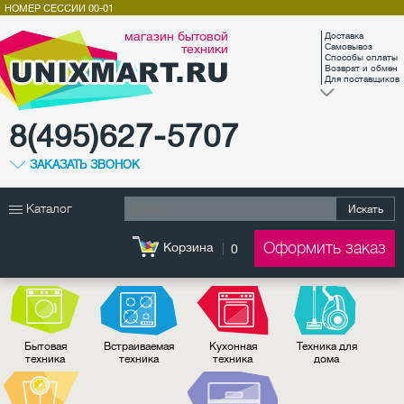
НОМЕР СЕССИИ
00-01
магазин бытовой
Доставка
техники
Самовывоз
Способы оплаты
Возврат и обмен
Для поставщиков
8(495)627-5707
ЗАКАЗАТЬ ЗВОНОК
Каталог
Искать
Оформить заказ
Корзина
0
Бытовая
Встраиваемая
Кухонная
Техника для
техника
техника
техника
дома