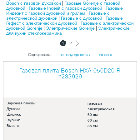
Bosch с газовой духовкой
|
Газовые Gorenje с газовой
духовкой
|
Газовые Indesit с газовой духовкой
|
Газовые
Индезит с газовой духовкой и грилем
|
Газовые с
электрической духовкой
|
Газовые с духовкой
|
Газовые
Гефест с электрической духовкой
|
Газовые с электрической
духовкой Gorenje
|
Электрические Gorenje
|
Электрические
для кухни стеклокерамика
1
2
Сортировать:
по популярности ↓
по цене
Газовая плита Bosch HXA 050D20 R
#233929
Варочная панель:
газовая
Духовка:
электрическая
Ширина:
60 см
Глубина:
60 см
Высота:
85 см