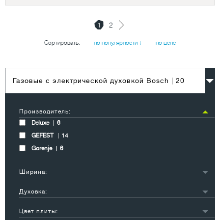
1
2
Сортировать:
по популярности ↓
по цене
Газовые с электрической духовкой Bosch
| 20
Производитель:
Deluxe
6
GEFEST
14
Gorenje
6
Ширина:
50 см
20
Духовка:
60 см
5
газовая
18
Цвет плиты:
газоэлектрическая
1