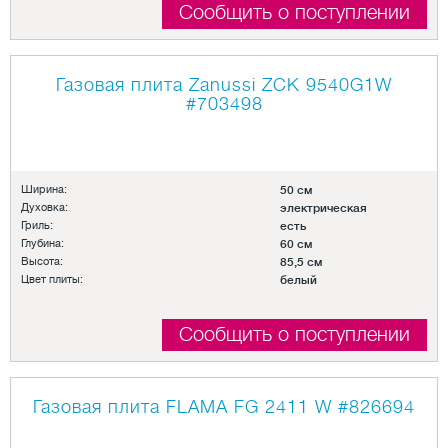
Сообщить о поступлении
Газовая плита Zanussi ZCK 9540G1W
#703498
Ширина:
50 см
Духовка:
электрическая
Гриль:
есть
Глубина:
60 см
Высота:
85,5 см
Цвет плиты:
белый
Сообщить о поступлении
Газовая плита FLAMA FG 2411 W
#826694