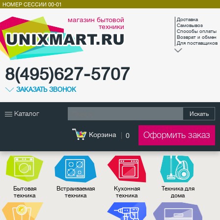
НОМЕР СЕССИИ
00-01
магазин бытовой
Доставка
техники
Самовывоз
Способы оплаты
Возврат и обмен
Для поставщиков
8(495)627-5707
ЗАКАЗАТЬ ЗВОНОК
Каталог
Искать
Оформить заказ
Корзина
0
Бытовая
Встраиваемая
Кухонная
Техника для
техника
техника
техника
дома