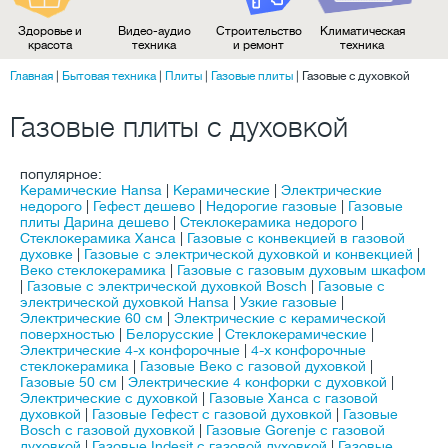
Здоровье и
Видео-аудио
Строительство
Климатическая
красота
техника
и ремонт
техника
Главная
|
Бытовая техника
|
Плиты
|
Газовые плиты
|
Газовые с духовкой
Газовые плиты с духовкой
популярное:
Керамические Hansa
|
Керамические
|
Электрические
недорого
|
Гефест дешево
|
Недорогие газовые
|
Газовые
плиты Дарина дешево
|
Стеклокерамика недорого
|
Стеклокерамика Ханса
|
Газовые с конвекцией в газовой
духовке
|
Газовые с электрической духовкой и конвекцией
|
Веко стеклокерамика
|
Газовые с газовым духовым шкафом
|
Газовые с электрической духовкой Bosch
|
Газовые с
электрической духовкой Hansa
|
Узкие газовые
|
Электрические 60 см
|
Электрические с керамической
поверхностью
|
Белорусские
|
Стеклокерамические
|
Электрические 4-х конфорочные
|
4-х конфорочные
стеклокерамика
|
Газовые Веко с газовой духовкой
|
Газовые 50 см
|
Электрические 4 конфорки с духовкой
|
Электрические с духовкой
|
Газовые Ханса с газовой
духовкой
|
Газовые Гефест с газовой духовкой
|
Газовые
Bosch с газовой духовкой
|
Газовые Gorenje с газовой
духовкой
|
Газовые Indesit с газовой духовкой
|
Газовые