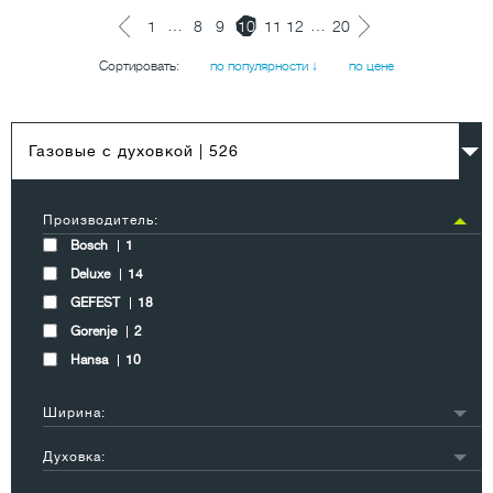
…
…
1
8
9
10
11
12
20
Сортировать:
по популярности ↓
по цене
Газовые с духовкой
| 526
Производитель:
Bosch
1
Deluxe
14
GEFEST
18
Gorenje
2
Hansa
10
Ширина:
90
1
Духовка:
50 см
37
газовая
36