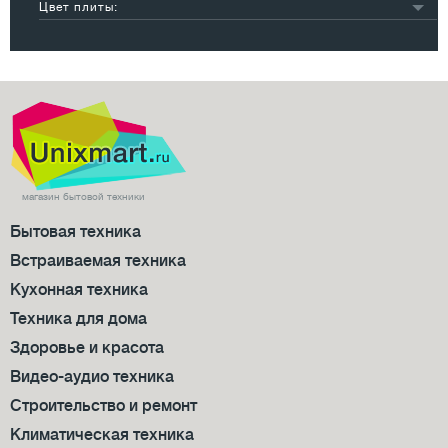
60 см
7
Цвет плиты:
электрическая
9
белый
29
черный
4
серебристый
3
другой
9
магазин бытовой техники
Бытовая техника
Встраиваемая техника
Кухонная техника
Техника для дома
Здоровье и красота
Видео-аудио техника
Строительство и ремонт
Климатическая техника