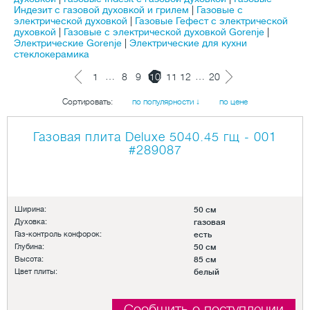
Индезит с газовой духовкой и грилем
|
Газовые с
электрической духовкой
|
Газовые Гефест с электрической
духовкой
|
Газовые с электрической духовкой Gorenje
|
Электрические Gorenje
|
Электрические для кухни
стеклокерамика
…
…
1
8
9
10
11
12
20
Сортировать:
по популярности ↓
по цене
Газовая плита Deluxe 5040.45 гщ - 001
#289087
Ширина:
50 см
Духовка:
газовая
Газ-контроль конфорок:
есть
Глубина:
50 см
Высота:
85 см
Цвет плиты:
белый
Сообщить о поступлении