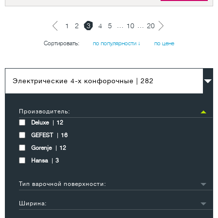
…
…
1
2
3
4
5
10
20
Сортировать:
по популярности ↓
по цене
Электрические 4-х конфорочные
| 282
Производитель:
Deluxe
12
GEFEST
16
Gorenje
12
Hansa
3
Тип варочной поверхности:
стеклокерамика
10
Ширина:
чугунные блины
22
50 см
33