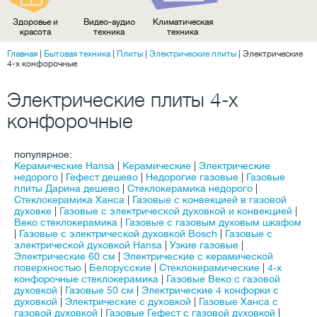
Здоровье и
Видео-аудио
Климатическая
красота
техника
техника
Главная
|
Бытовая техника
|
Плиты
|
Электрические плиты
|
Электрические
4-х конфорочные
Электрические плиты 4-х
конфорочные
популярное:
Керамические Hansa
|
Керамические
|
Электрические
недорого
|
Гефест дешево
|
Недорогие газовые
|
Газовые
плиты Дарина дешево
|
Стеклокерамика недорого
|
Стеклокерамика Ханса
|
Газовые с конвекцией в газовой
духовке
|
Газовые с электрической духовкой и конвекцией
|
Веко стеклокерамика
|
Газовые с газовым духовым шкафом
|
Газовые с электрической духовкой Bosch
|
Газовые с
электрической духовкой Hansa
|
Узкие газовые
|
Электрические 60 см
|
Электрические с керамической
поверхностью
|
Белорусские
|
Стеклокерамические
|
4-х
конфорочные стеклокерамика
|
Газовые Веко с газовой
духовкой
|
Газовые 50 см
|
Электрические 4 конфорки с
духовкой
|
Электрические с духовкой
|
Газовые Ханса с
газовой духовкой
|
Газовые Гефест с газовой духовкой
|