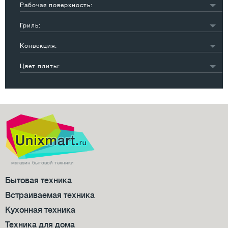
Рабочая поверхность:
60 см
10
стеклокерамика
20
Гриль:
эмаль
23
есть
26
Конвекция:
нет
16
есть
16
Цвет плиты:
нет
24
белый
27
нет информации
2
черный
4
бежевый
1
серебристый
3
другой
8
магазин бытовой техники
Бытовая техника
Встраиваемая техника
Кухонная техника
Техника для дома