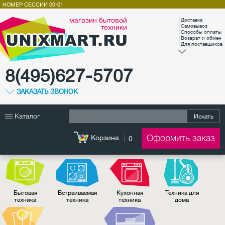
НОМЕР СЕССИИ
00-01
магазин бытовой
Доставка
техники
Самовывоз
Способы оплаты
Возврат и обмен
Для поставщиков
8(495)627-5707
ЗАКАЗАТЬ ЗВОНОК
Каталог
Искать
Оформить заказ
Корзина
0
Бытовая
Встраиваемая
Кухонная
Техника для
техника
техника
техника
дома