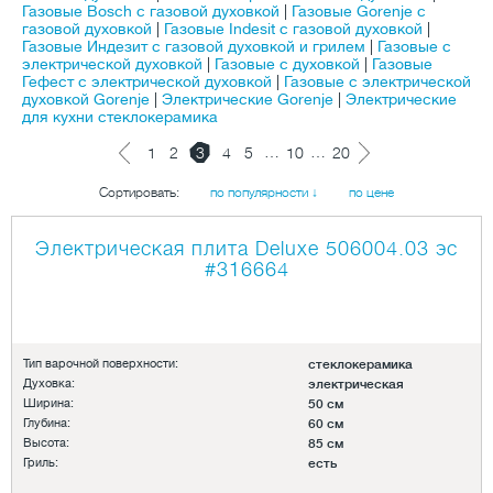
Газовые Bosch с газовой духовкой
|
Газовые Gorenje с
газовой духовкой
|
Газовые Indesit с газовой духовкой
|
Газовые Индезит с газовой духовкой и грилем
|
Газовые с
электрической духовкой
|
Газовые с духовкой
|
Газовые
Гефест с электрической духовкой
|
Газовые с электрической
духовкой Gorenje
|
Электрические Gorenje
|
Электрические
для кухни стеклокерамика
…
…
1
2
3
4
5
10
20
Сортировать:
по популярности ↓
по цене
Электрическая плита Deluxe 506004.03 эс
#316664
Тип варочной поверхности:
стеклокерамика
Духовка:
электрическая
Ширина:
50 см
Глубина:
60 см
Высота:
85 см
Гриль:
есть