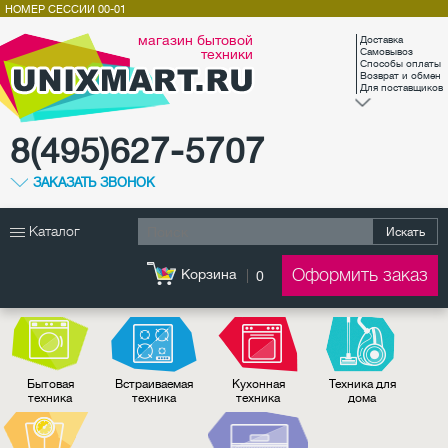
НОМЕР СЕССИИ
00-01
магазин бытовой
Доставка
техники
Самовывоз
Способы оплаты
Возврат и обмен
Для поставщиков
8(495)627-5707
ЗАКАЗАТЬ ЗВОНОК
Каталог
Искать
Оформить заказ
Корзина
0
Бытовая
Встраиваемая
Кухонная
Техника для
техника
техника
техника
дома