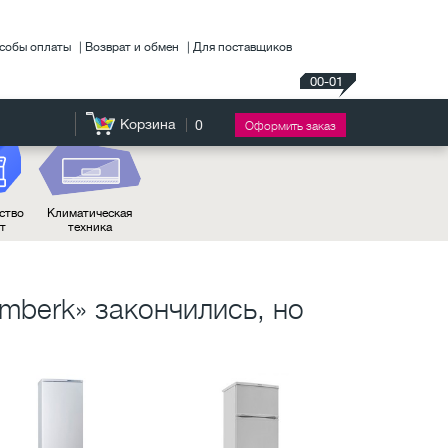
собы оплаты
Возврат и обмен
Для поставщиков
00-01
Корзина
0
Оформить заказ
ство
Климатическая
нт
техника
imberk» закончились, но