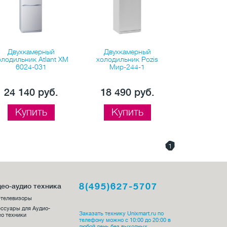
Двухкамерный
Двухкамерный
Стиральна
олодильник Atlant XM
холодильник Pozis
Indesit IWS
6024-031
Мир-244-1
24 140 руб.
18 490 руб.
14 320
Купить
Купить
Куп
1
8(495)627-5707
ео-аудио техника
-телевизоры
ссуары для Аудио-
Заказать технику Unixmart.ru по
о техники
телефону можно с 10:00 до 20:00 в
любой день без выходных