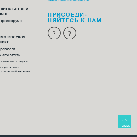
оительство и
монт
ПРИСОЕДИ­
НЯЙТЕСЬ К НАМ
ктроинструмент
иматическая
ника
греватели
онагреватели
жнители воздуха
ессуары для
атической техники
наверх