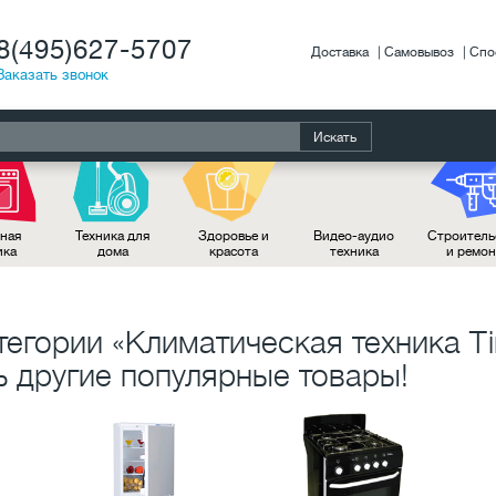
8(495)627-5707
Доставка
Самовывоз
Спо
Заказать звонок
Искать
ная
Техника для
Здоровье и
Видео-аудио
Строитель
ика
дома
красота
техника
и ремо
тегории «Климатическая техника T
 другие популярные товары!