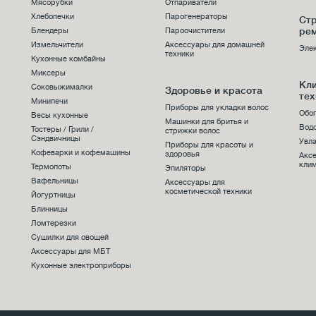
Мясорубки
Отпариватели
Хлебопечки
Парогенераторы
Стр
ре
Блендеры
Пароочистители
Измельчители
Аксессуары для домашней
Эле
техники
Кухонные комбайны
Миксеры
Кл
Соковыжималки
Здоровье и красота
тех
Минипечи
Приборы для укладки волос
Обо
Весы кухонные
Машинки для бритья и
Вод
Тостеры / Грили /
стрижки волос
Сэндвичницы
Увла
Приборы для красоты и
Кофеварки и кофемашины
здоровья
Акс
клим
Термопоты
Эпиляторы
Вафельницы
Аксессуары для
косметической техники
Йогуртницы
Блинницы
Ломтерезки
Сушилки для овощей
Аксессуары для МБТ
Кухонные электроприборы