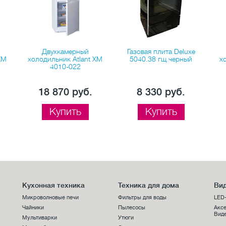
Двухкамерный
Газовая плита Deluxe
XM
холодильник Atlant XM
5040.38 гщ черный
х
4010-022
18 870 руб.
8 330 руб.
Купить
Купить
Кухонная техника
Техника для дома
Вид
Микроволновые печи
Фильтры для воды
LED
Чайники
Пылесосы
Аксе
Виде
Мультиварки
Утюги