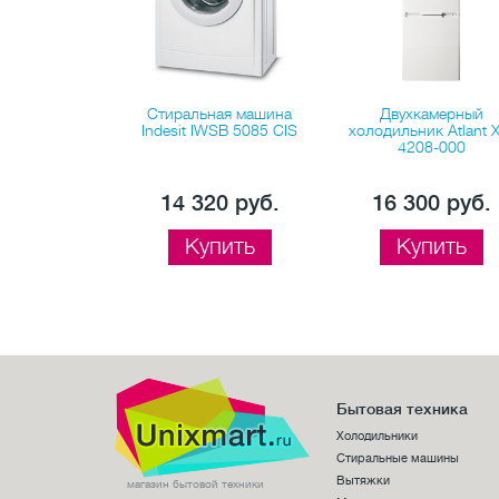
амерный
Стиральная машина
Двухкамерный
ьник Pozis
Indesit IWSB 5085 CIS
холодильник Atlant 
-244-1
4208-000
90 руб.
14 320 руб.
16 300 руб.
пить
Купить
Купить
Бытовая техника
Холодильники
Стиральные машины
Вытяжки
магазин бытовой техники