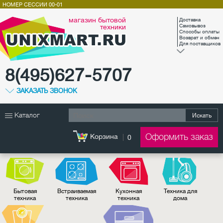
НОМЕР СЕССИИ
00-01
магазин бытовой
Доставка
техники
Самовывоз
Способы оплаты
Возврат и обмен
Для поставщиков
8(495)627-5707
ЗАКАЗАТЬ ЗВОНОК
Каталог
Искать
Оформить заказ
Корзина
0
Бытовая
Встраиваемая
Кухонная
Техника для
техника
техника
техника
дома