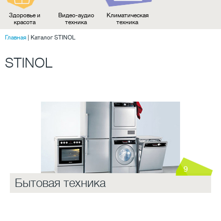
Здоровье и
Видео-аудио
Климатическая
красота
техника
техника
Главная
|
Каталог STINOL
STINOL
9
Бытовая техника