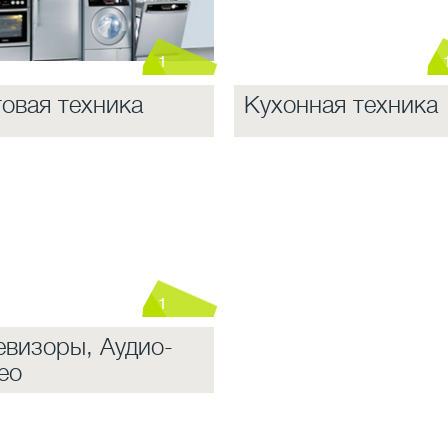
1
овая техника
Кухонная техника
1
евизоры, Аудио-
ео