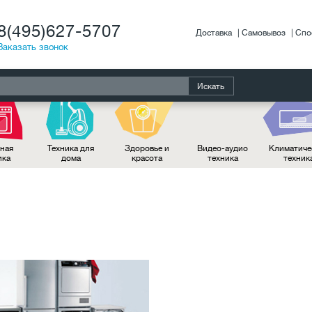
8(495)627-5707
Доставка
Самовывоз
Спо
Заказать звонок
Искать
ная
Техника для
Здоровье и
Видео-аудио
Климатиче
ика
дома
красота
техника
техник