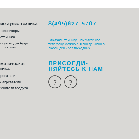
8(495)627-5707
ео-аудио техника
-телевизоры
отехника
Заказать технику Unixmart.ru по
ссуары для Аудио-
телефону можно с 10:00 до 20:00 в
о техники
любой день без выходных
ПРИСОЕДИ­
иматическая
ника
НЯЙТЕСЬ К НАМ
греватели
онагреватели
жнители воздуха