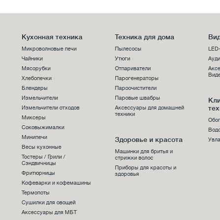
Кухонная техника
Техника для дома
Вид
Микроволновые печи
Пылесосы
LED
Чайники
Утюги
Ауди
Мясорубки
Отпариватели
Аксе
Виде
Хлебопечки
Парогенераторы
Блендеры
Пароочистители
Измельчители
Паровые швабры
Кл
тех
Измельчители отходов
Аксессуары для домашней
техники
Миксеры
Обо
Соковыжималки
Вод
Минипечи
Здоровье и красота
Увла
Весы кухонные
Машинки для бритья и
Тостеры / Грили /
стрижки волос
Сэндвичницы
Приборы для красоты и
Фритюрницы
здоровья
Кофеварки и кофемашины
Термопоты
Сушилки для овощей
Аксессуары для МБТ