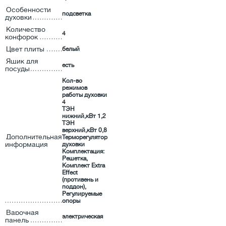
Особенности
подсветка
духовки
Количество
4
конфорок
Цвет плиты
белый
Ящик для
есть
посуды
Кол-во
режимов
работы духовки
4
ТЭН
нижний,кВт 1,2
ТЭН
верхний,кВт 0,8
Дополнительная
Терморегулятор
информация
духовки
Комплектация:
Решетка,
Комплект Extra
Effect
(противень и
поддон),
Регулируемые
опоры
Варочная
электрическая
панель