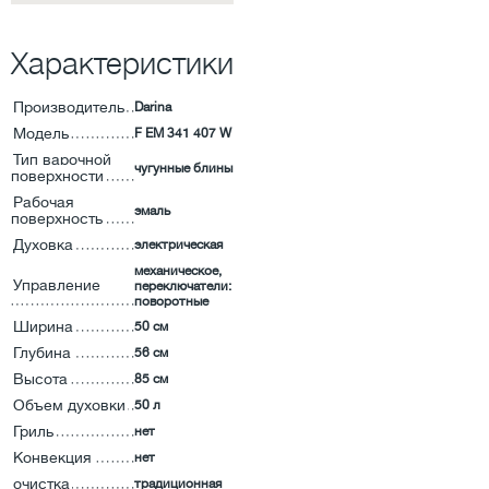
Характеристики
Производитель
Darina
Модель
F EM 341 407 W
Тип варочной
чугунные блины
поверхности
Рабочая
эмаль
поверхность
Духовка
электрическая
механическое,
Управление
переключатели:
поворотные
Ширина
50 см
Глубина
56 см
Высота
85 см
Объем духовки
50 л
Гриль
нет
Конвекция
нет
очистка
традиционная