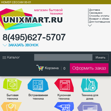
НОМЕР СЕССИИ
00-01
магазин бытовой
Доставка
техники
Самовывоз
Способы оплаты
Возврат и обмен
Для поставщиков
8(495)627-5707
ЗАКАЗАТЬ ЗВОНОК
Каталог
Искать
Оформить заказ
Корзина
0
Бытовая
Встраиваемая
Кухонная
Техника для
техника
техника
техника
дома