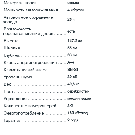
Материал полок
стекло
Мощность замораживания
4 кг/сутки
Автономное сохранение
25 ч
холода
Возможность
есть
перенавешивания двери
Высота
137,2 см
Ширина
55 см
Глубина
63 см
Класс энергопотребления
А++
Климатический класс
SN-ST
Уровень шума
39 дБ
Вес
49,8 кг
Цвет
серебристый
Управление
механическое
Количество камер/дверей
2/2
Энергопотребление
160 кВт/год
Гарантия
2 года