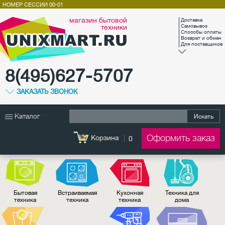
НОМЕР СЕССИИ
00-01
магазин бытовой
Доставка
техники
Самовывоз
Способы оплаты
Возврат и обмен
Для поставщиков
8(495)627-5707
ЗАКАЗАТЬ ЗВОНОК
Каталог
Искать
Оформить заказ
Корзина
0
Бытовая
Встраиваемая
Кухонная
Техника для
техника
техника
техника
дома