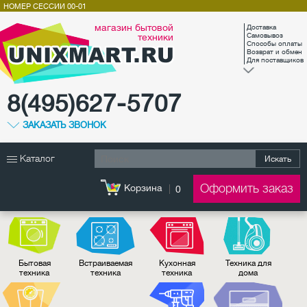
НОМЕР СЕССИИ
00-01
магазин бытовой
Доставка
техники
Самовывоз
Способы оплаты
Возврат и обмен
Для поставщиков
8(495)627-5707
ЗАКАЗАТЬ ЗВОНОК
Каталог
Искать
Оформить заказ
Корзина
0
Бытовая
Встраиваемая
Кухонная
Техника для
техника
техника
техника
дома