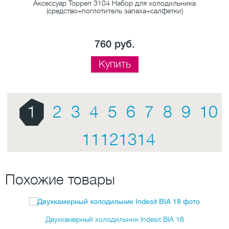
Аксессуар Topperr 3104 Набор для холодильника
(средство+поглотитель запаха+салфетки)
760 руб.
Купить
1
2
3
4
5
6
7
8
9
10
11
12
13
14
Похожие товары
Двухкамерный холодильник Indesit BIA 18