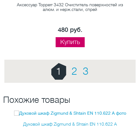
и
Аксессуар Topperr 3432 Очиститель поверхностей из
А
алюм. и нерж.стали, спрей
480 руб.
Купить
1
2
3
Похожие товары
Духовой шкаф Zigmund & Shtain EN 110.622 A