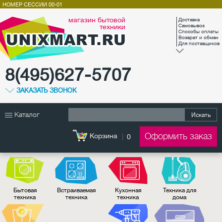
НОМЕР СЕССИИ
00-01
магазин бытовой
Доставка
техники
Самовывоз
Способы оплаты
Возврат и обмен
Для поставщиков
8(495)627-5707
ЗАКАЗАТЬ ЗВОНОК
Каталог
Искать
Оформить заказ
Корзина
0
Бытовая
Встраиваемая
Кухонная
Техника для
техника
техника
техника
дома