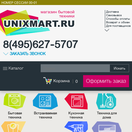
НОМЕР СЕССИИ
00-01
магазин бытовой
Доставка
техники
Самовывоз
Способы оплаты
Возврат и обмен
Для поставщиков
8(495)627-5707
ЗАКАЗАТЬ ЗВОНОК
Каталог
Искать
Оформить заказ
Корзина
0
Бытовая
Встраиваемая
Кухонная
Техника для
техника
техника
техника
дома