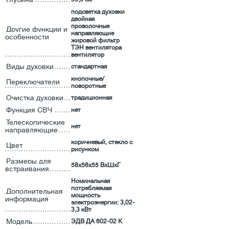
подсветка духовки
двойная
проволочные
Другие функции и
направляющие
особенности
жировой фильтр
ТЭН вентилятора
вентилятор
Виды духовки
стандартная
кнопочные/
Переключатели
поворотные
Очистка духовки
традиционная
Функция СВЧ
нет
Телескопические
нет
направляющие
коричневый, стекло с
Цвет
рисунком
Размеры для
58х56х55 ВхШхГ
встраивания
Номинальная
потребляемая
Дополнительная
мощность
информация
электроэнергии: 3,02-
3,3 кВт
Модель
ЭДВ ДА 602-02 К