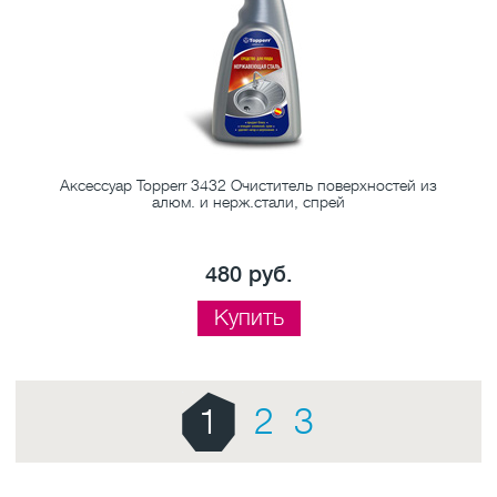
и
Аксессуар Topperr 3432 Очиститель поверхностей из
А
алюм. и нерж.стали, спрей
480 руб.
Купить
1
2
3