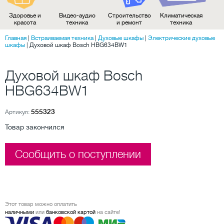
Здоровье и
Видео-аудио
Строительство
Климатическая
красота
техника
и ремонт
техника
Главная
|
Встраиваемая техника
|
Духовые шкафы
|
Электрические духовые
шкафы
|
Духовой шкаф Bosch HBG634BW1
Духовой шкаф Bosch
HBG634BW1
555323
Артикул:
Товар закончился
Сообщить о поступлении
Этот товар можно оплатить
наличными
или
банковской картой
на сайте!