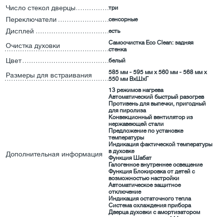
Число стекол дверцы
три
Переключатели
сенсорные
Дисплей
есть
Самоочистка Eco Clean: задняя
Очистка духовки
стенка
Цвет
белый
585 мм - 595 мм x 560 мм - 568 мм x
Размеры для встраивания
550 мм ВхШхГ
13 режимов нагрева
Автоматический быстрый разогрев
Противень для выпечки, пригодный
для пиролиза
Конвекционный вентилятор из
нержавеющей стали
Предложение по установке
температуры
Индикация фактической температуры
в духовке
Дополнительная информация
Функция Шабат
Галогенное внутреннее освещение
Функция Блокировка от детей с
возможностью настройки
Автоматическое защитное
отключение
Индикация остаточного тепла
Система охлаждения прибора
Дверца духовки с амортизатором