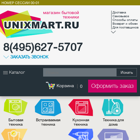
НОМЕР СЕССИИ
00-01
магазин бытовой
Доставка
техники
Самовывоз
Способы оплаты
Возврат и обмен
Для поставщиков
8(495)627-5707
ЗАКАЗАТЬ ЗВОНОК
Каталог
Искать
Оформить заказ
Корзина
0
Бытовая
Встраиваемая
Кухонная
Техника для
техника
техника
техника
дома