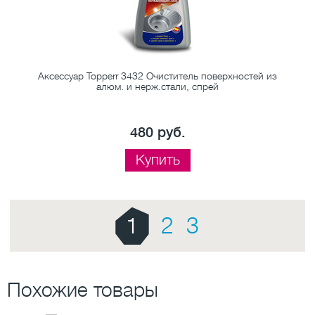
и
Аксессуар Topperr 3432 Очиститель поверхностей из
А
алюм. и нерж.стали, спрей
480 руб.
Купить
1
2
3
Похожие товары