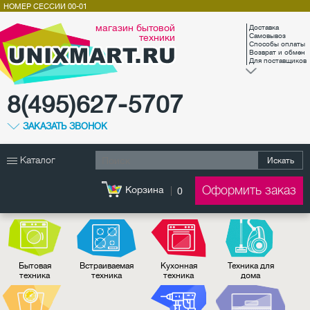
НОМЕР СЕССИИ
00-01
магазин бытовой
Доставка
техники
Самовывоз
Способы оплаты
Возврат и обмен
Для поставщиков
8(495)627-5707
ЗАКАЗАТЬ ЗВОНОК
Каталог
Искать
Оформить заказ
Корзина
0
Бытовая
Встраиваемая
Кухонная
Техника для
техника
техника
техника
дома