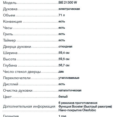
Модель
BIE 21300 W
Духовка
электрическая
Объем
71 л
Конвекция
есть
Часы
есть
Гриль
есть
Таймер
есть
Дверца духовки
откидная
Ширина
59,4 см
Высота
59,5 см
Глубина
56,7 см
Число стекол дверцы
два
Переключатели
утапливаемые
Дисплей
есть
Очистка духовки
каталитическая
Цвет
белый
6 режимов приготовления
Дополнительная информация
Функция Booster (быстрый разогрев)
Нано-покрытие Oleofobic
Гарантия
1 год