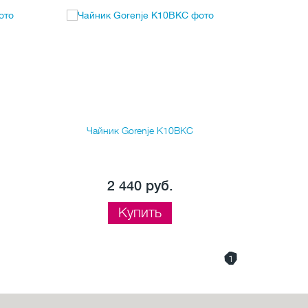
Чайник Gorenje K10BKC
Чайник Red
2 440 руб.
Купить
1