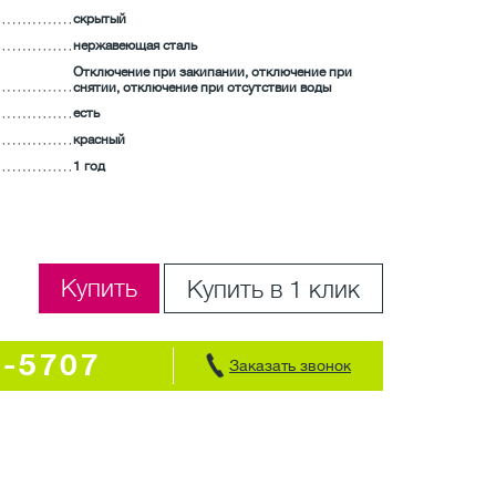
скрытый
нержавеющая сталь
Отключение при закипании, отключение при
снятии, отключение при отсутствии воды
есть
красный
1 год
Купить
Купить в 1 клик
7-5707
Заказать звонок