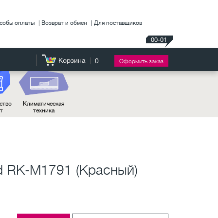
собы оплаты
Возврат и обмен
Для поставщиков
00-01
Корзина
0
Оформить заказ
ство
Климатическая
нт
техника
 RK-M1791 (Красный)