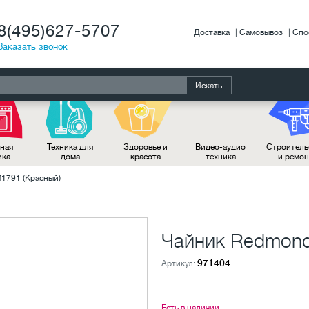
8(495)627-5707
Доставка
Самовывоз
Спо
Заказать звонок
Искать
ная
Техника для
Здоровье и
Видео-аудио
Строитель
ика
дома
красота
техника
и ремо
1791 (Красный)
Чайник Redmond
971404
Артикул:
Есть в наличии