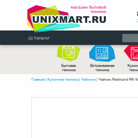
магазин бытовой
техники
Каталог
Бытовая
Встраиваемая
Кухон
техника
техника
техн
Главная
|
Кухонная техника
|
Чайники
|
Чайник Redmond RK-M