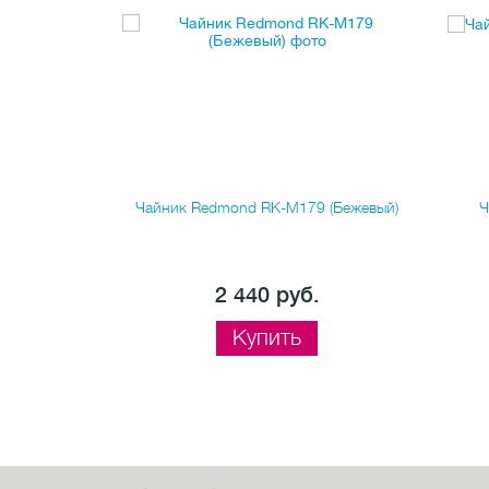
K10BKC
Чайник Redmond RK-M179 (Бежевый)
Ч
.
2 440 руб.
Купить