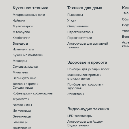
Кухонная техника
Техника для дома
Кл
тех
Микроволновые печи
Пылесосы
Обо
Чайники
Утюги
Вод
Мультиварки
Отпариватели
Увла
Мясорубки
Парогенераторы
Вен
Хлебопечки
Пароочистители
Акс
Блендеры
Аксессуары для домашней
клим
техники
Измельчители
Кухонные комбайны
Миксеры
Здоровье и красота
Соковыжималки
Приборы для укладки волос
Минипечи
Машинки для бритья и
Весы кухонные
стрижки волос
Тостеры / Грили /
Приборы для красоты и
Сэндвичницы
здоровья
Кофеварки и кофемашины
Эпиляторы
Термопоты
Вафельницы
Видео-аудио техника
Йогуртницы
LED-телевизоры
Ветчинницы
Аксессуары для Аудио-
Блинницы
Видео техники
Ломтерезки