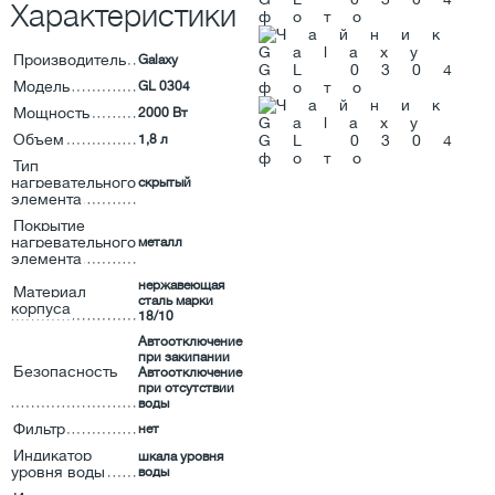
Характеристики
Производитель
Galaxy
Модель
GL 0304
Мощность
2000 Вт
Объем
1,8 л
Тип
нагревательного
скрытый
элемента
Покрытие
нагревательного
металл
элемента
нержавеющая
Материал
сталь марки
корпуса
18/10
Автоотключение
при закипании
Безопасность
Автоотключение
при отсутствии
воды
Фильтр
нет
Индикатор
шкала уровня
уровня воды
воды