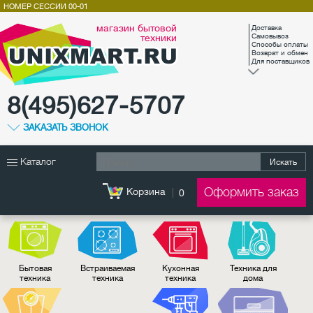
НОМЕР СЕССИИ
00-01
магазин бытовой
Доставка
техники
Самовывоз
Способы оплаты
Возврат и обмен
Для поставщиков
8(495)627-5707
ЗАКАЗАТЬ ЗВОНОК
Каталог
Искать
Оформить заказ
Корзина
0
Бытовая
Встраиваемая
Кухонная
Техника для
техника
техника
техника
дома