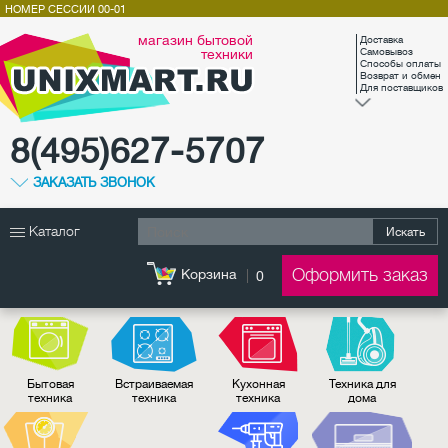
НОМЕР СЕССИИ
00-01
магазин бытовой
Доставка
техники
Самовывоз
Способы оплаты
Возврат и обмен
Для поставщиков
8(495)627-5707
ЗАКАЗАТЬ ЗВОНОК
Каталог
Искать
Оформить заказ
Корзина
0
Бытовая
Встраиваемая
Кухонная
Техника для
техника
техника
техника
дома