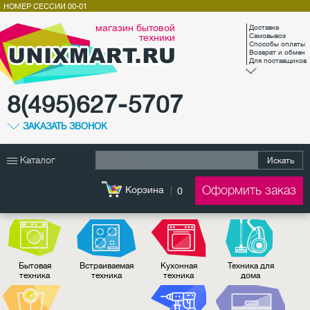
НОМЕР СЕССИИ
00-01
магазин бытовой
Доставка
техники
Самовывоз
Способы оплаты
Возврат и обмен
Для поставщиков
8(495)627-5707
ЗАКАЗАТЬ ЗВОНОК
Каталог
Искать
Оформить заказ
Корзина
0
Бытовая
Встраиваемая
Кухонная
Техника для
техника
техника
техника
дома