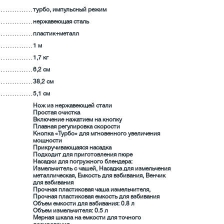
турбо, импульсный режим
нержавеющая сталь
пластик+металл
1 м
1,7 кг
6,2 см
38,2 см
5,1 см
Нож из нержавеющей стали
Простая очистка
Включение нажатием на кнопку
Плавная регулировка скорости
Кнопка «Турбо» для мгновенного увеличения
мощности
Прикручивающаяся насадка
Подходит для приготовления пюре
Насадки для погружного блендера:
Измельчитель с чашей, Насадка для измельчения
металлическая, Емкость для взбивания, Венчик
для взбивания
Прочная пластиковая чаша измельчителя,
Прочная пластиковая емкость для взбивания
Объем емкости для взбивания: 0.8 л
Объем измельчителя: 0.5 л
Мерная шкала на емкости для точного