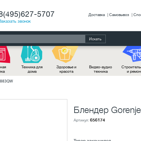
8(495)627-5707
Доставка
Самовывоз
Спо
Заказать звонок
Искать
ная
Техника для
Здоровье и
Видео-аудио
Строитель
ика
дома
красота
техника
и ремо
BX883QW
Блендер Goren
656174
Артикул:
Товар закончился