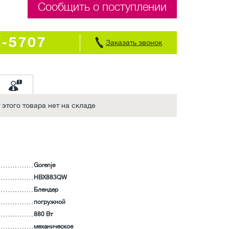
Сообщить о поступлении
7-5707
Заказать звонок
этого товара нет на складе
Gorenje
HBX883QW
Блендер
погружной
880 Вт
механическое