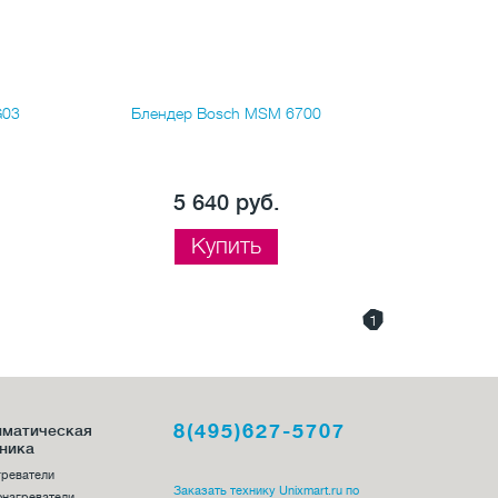
G03
Блендер Bosch MSM 6700
Бленде
5 640 руб.
Купить
1
8(495)627-5707
иматическая
ника
греватели
Заказать технику Unixmart.ru по
онагреватели