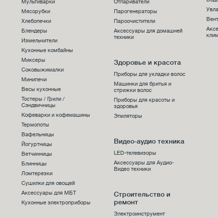
Мультиварки
Отпариватели
Увла
Мясорубки
Парогенераторы
Вен
Хлебопечки
Пароочистители
Акс
Блендеры
Аксессуары для домашней
клим
техники
Измельчители
Кухонные комбайны
Миксеры
Здоровье и красота
Соковыжималки
Приборы для укладки волос
Минипечи
Машинки для бритья и
Весы кухонные
стрижки волос
Тостеры / Грили /
Приборы для красоты и
Сэндвичницы
здоровья
Кофеварки и кофемашины
Эпиляторы
Термопоты
Вафельницы
Видео-аудио техника
Йогуртницы
LED-телевизоры
Ветчинницы
Аксессуары для Аудио-
Блинницы
Видео техники
Ломтерезки
Сушилки для овощей
Аксессуары для МБТ
Строительство и
ремонт
Кухонные электроприборы
Электроинструмент