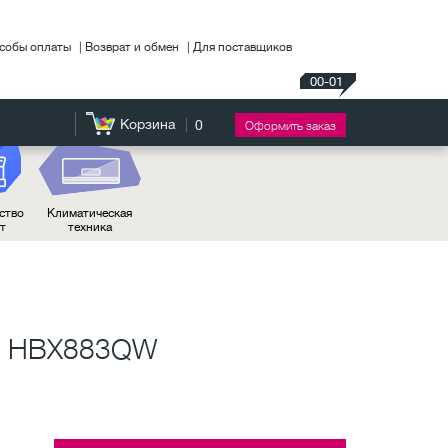
собы оплаты
Возврат и обмен
Для поставщиков
00-01
Корзина
0
Оформить заказ
ство
Климатическая
нт
техника
je HBX883QW