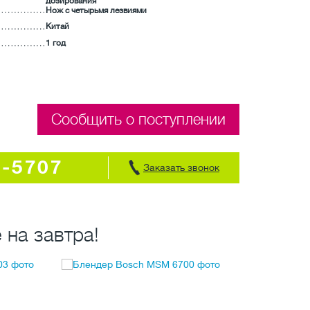
дозирования
Нож с четырьмя лезвиями
Китай
1 год
Сообщить о поступлении
7-5707
Заказать звонок
 на завтра!