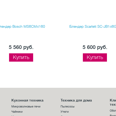
лендер Bosch MS6CM4160
Блендер Scarlett SC-JB146
5 560 руб.
5 600 руб.
Купить
Купить
Кухонная техника
Техника для дома
Кл
тех
Микроволновые печи
Пылесосы
Обо
Чайники
Утюги
Вод