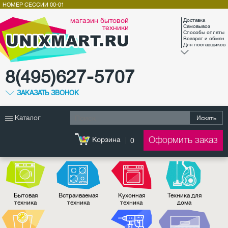
НОМЕР СЕССИИ
00-01
магазин бытовой
Доставка
техники
Самовывоз
Способы оплаты
Возврат и обмен
Для поставщиков
8(495)627-5707
ЗАКАЗАТЬ ЗВОНОК
Каталог
Искать
Оформить заказ
Корзина
0
Бытовая
Встраиваемая
Кухонная
Техника для
техника
техника
техника
дома