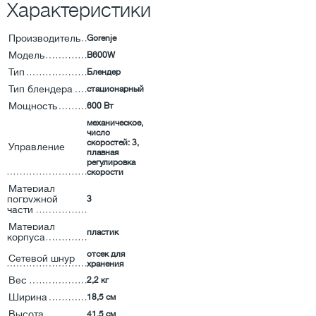
Характеристики
Производитель
Gorenje
Модель
B600W
Тип
Блендер
Тип блендера
стационарный
Мощность
600 Вт
механическое,
число
скоростей: 3,
Управление
плавная
регулировка
скорости
Материал
погружной
3
части
Материал
пластик
корпуса
отсек для
Сетевой шнур
хранения
Вес
2,2 кг
Ширина
18,5 см
Высота
41,5 см