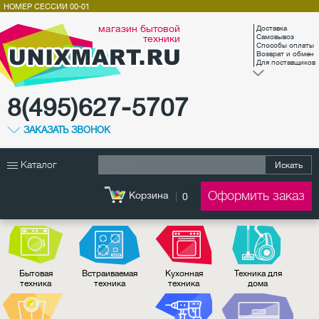
НОМЕР СЕССИИ
00-01
магазин бытовой
Доставка
техники
Самовывоз
Способы оплаты
Возврат и обмен
Для поставщиков
8(495)627-5707
ЗАКАЗАТЬ ЗВОНОК
Каталог
Искать
Оформить заказ
Корзина
0
Бытовая
Встраиваемая
Кухонная
Техника для
техника
техника
техника
дома