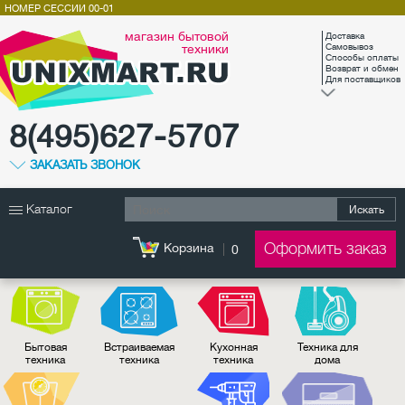
НОМЕР СЕССИИ
00-01
магазин бытовой
Доставка
техники
Самовывоз
Способы оплаты
Возврат и обмен
Для поставщиков
8(495)627-5707
ЗАКАЗАТЬ ЗВОНОК
Каталог
Искать
Оформить заказ
Корзина
0
Бытовая
Встраиваемая
Кухонная
Техника для
техника
техника
техника
дома