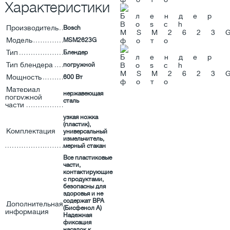
Характеристики
Производитель
Bosch
Модель
MSM2623G
Тип
Блендер
Тип блендера
погружной
Мощность
600 Вт
Материал
нержавеющая
погружной
сталь
части
узкая ножка
(пластик),
Комплектация
универсальный
измельчитель,
мерный стакан
Все пластиковые
части,
контактирующие
с продуктами,
безопасны для
здоровья и не
содержат BPA
Дополнительная
(Бисфенол А)
информация
Надежная
фиксация
насадок к