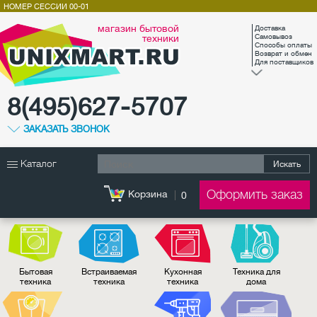
НОМЕР СЕССИИ
00-01
магазин бытовой
Доставка
техники
Самовывоз
Способы оплаты
Возврат и обмен
Для поставщиков
8(495)627-5707
ЗАКАЗАТЬ ЗВОНОК
Каталог
Искать
Оформить заказ
Корзина
0
Бытовая
Встраиваемая
Кухонная
Техника для
техника
техника
техника
дома