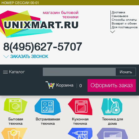
НОМЕР СЕССИИ
00-01
магазин бытовой
Доставка
техники
Самовывоз
Способы оплаты
Возврат и обмен
Для поставщиков
8(495)627-5707
ЗАКАЗАТЬ ЗВОНОК
Каталог
Искать
Оформить заказ
Корзина
0
Бытовая
Встраиваемая
Кухонная
Техника для
техника
техника
техника
дома