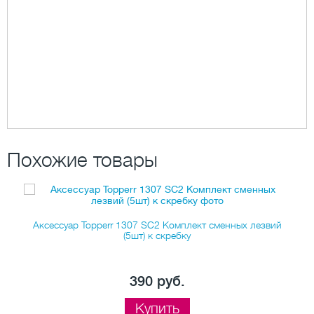
Похожие товары
ки
Аксессуар Topperr 1307 SC2 Комплект сменных лезвий
А
(5шт) к скребку
390 руб.
Купить