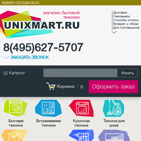
НОМЕР СЕССИИ
00-01
магазин бытовой
Доставка
техники
Самовывоз
Способы оплаты
Возврат и обмен
Для поставщиков
8(495)627-5707
ЗАКАЗАТЬ ЗВОНОК
Каталог
Искать
Оформить заказ
Корзина
0
Бытовая
Встраиваемая
Кухонная
Техника для
техника
техника
техника
дома