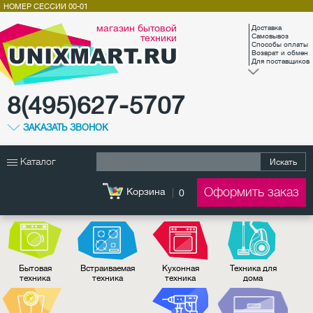
НОМЕР СЕССИИ
00-01
магазин бытовой
Доставка
техники
Самовывоз
Способы оплаты
Возврат и обмен
Для поставщиков
8(495)627-5707
ЗАКАЗАТЬ ЗВОНОК
Каталог
Искать
Оформить заказ
Корзина
0
Бытовая
Встраиваемая
Кухонная
Техника для
техника
техника
техника
дома