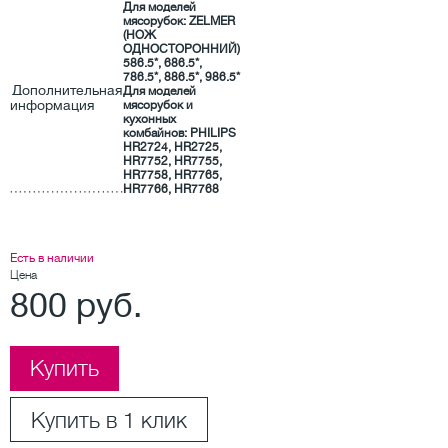
Для моделей
мясорубок: ZELMER
(НОЖ
ОДНОСТОРОННИЙ)
586.5*, 686.5*,
786.5*, 886.5*, 986.5*
Дополнительная
Для моделей
информация
мясорубок и
кухонных
комбайнов: PHILIPS
HR2724, HR2725,
HR7752, HR7755,
HR7758, HR7765,
HR7766, HR7768
Есть в наличии
Цена
800 руб.
Купить
Купить в 1 клик