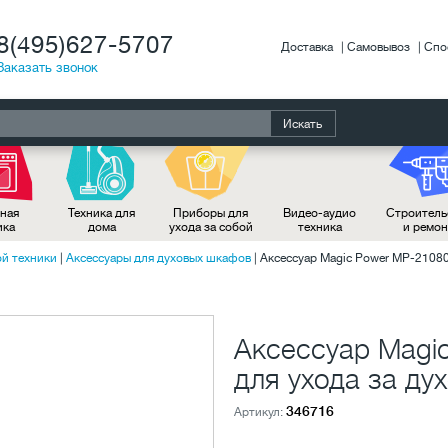
8(495)627-5707
Доставка
Самовывоз
Спо
Заказать звонок
Искать
ная
Техника для
Приборы для
Видео-аудио
Строитель
ика
дома
ухода за собой
техника
и ремо
ой техники
|
Аксессуары для духовых шкафов
|
Аксессуар Magic Power MP-2108
Аксессуар Magi
для ухода за д
346716
Артикул: