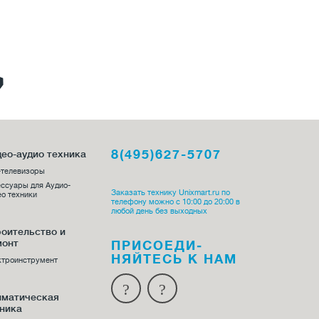
250 руб.
Купить
8(495)627-5707
ео-аудио техника
-телевизоры
ссуары для Аудио-
Заказать технику Unixmart.ru по
о техники
телефону можно с 10:00 до 20:00 в
любой день без выходных
оительство и
монт
ПРИСОЕДИ­
НЯЙТЕСЬ К НАМ
ктроинструмент
иматическая
ника