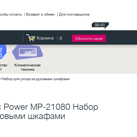
собы оплаты
Возврат и обмен
Для поставщиков
00-01
Корзина
0
Оформить заказ
ство
Климатическая
нт
техника
0 Набор для ухода за духовыми шкафами
c Power MP-21080 Набор
уховыми шкафами