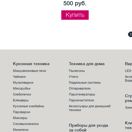
500 руб.
Купить
1
Кухонная техника
Техника для дома
Вид
Микроволновые печи
Пылесосы
LED
Чайники
Утюги
Аксе
Виде
Мультиварки
Гладильные системы
Мясорубки
Отпариватели
Хлебопечки
Парогенераторы
Стр
ре
Блендеры
Пароочистители
Кухонные комбайны
Аксессуары для домашней
Эле
техники
Пароварки
Миксеры
Кл
Соковыжималки
Приборы для ухода
тех
за собой
Минипечи