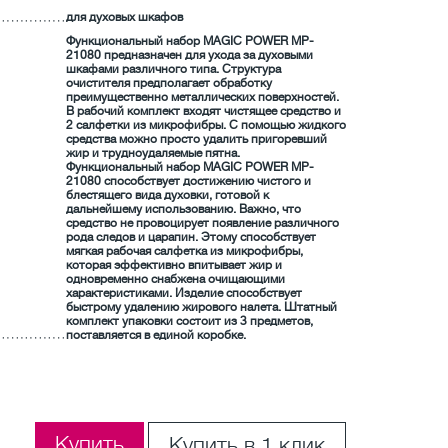
для духовых шкафов
Функциональный набор MAGIC POWER MP-
21080 предназначен для ухода за духовыми
шкафами различного типа. Структура
очистителя предполагает обработку
преимущественно металлических поверхностей.
В рабочий комплект входят чистящее средство и
2 салфетки из микрофибры. С помощью жидкого
средства можно просто удалить пригоревший
жир и трудноудаляемые пятна.
Функциональный набор MAGIC POWER MP-
21080 способствует достижению чистого и
блестящего вида духовки, готовой к
дальнейшему использованию. Важно, что
средство не провоцирует появление различного
рода следов и царапин. Этому способствует
мягкая рабочая салфетка из микрофибры,
которая эффективно впитывает жир и
одновременно снабжена очищающими
характеристиками. Изделие способствует
быстрому удалению жирового налета. Штатный
комплект упаковки состоит из 3 предметов,
поставляется в единой коробке.
Купить
Купить в 1 клик