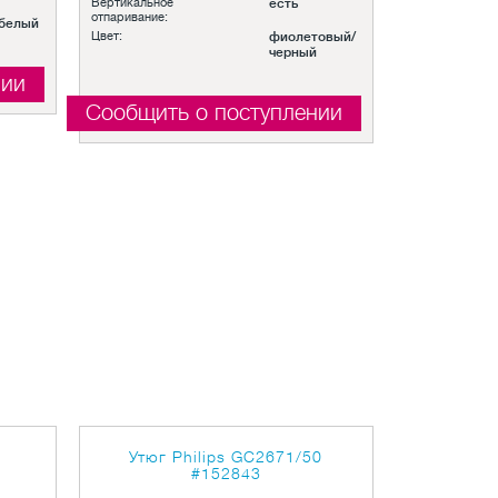
Вертикальное
есть
отпаривание:
белый
Цвет:
фиолетовый/
черный
нии
Сообщить о поступлении
Утюг Philips GC2671/50
#152843