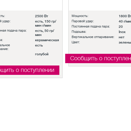
ть:
2500 Вт
Мощность:
1800 В
й удар:
есть, 150 гр/
Паровой удар:
40 г/ми
мин г/мин
Постоянная подача пара:
20
ная подача пара:
есть, 50 гр/
Подошва:
Inox
мин
Вертикальное отпаривание:
нет
а:
керамическая
Цвет:
зелен
альное
есть
вание:
голубой
Сообщить о поступле
щить о поступлении