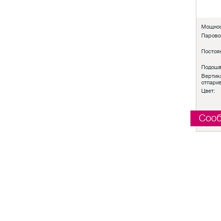
Мощнос
Парово
Постоян
Подошв
Вертик
отпари
Цвет:
Сооб