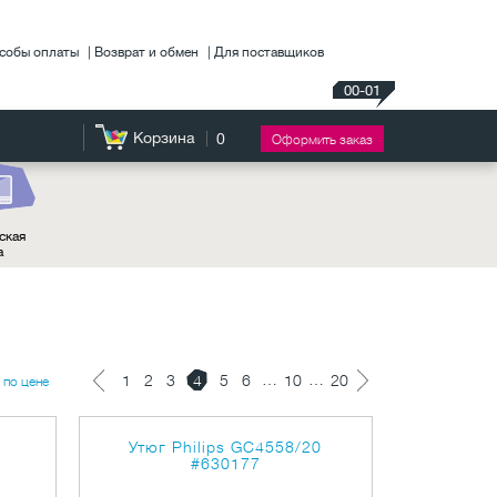
собы оплаты
Возврат и обмен
Для поставщиков
00-01
Корзина
0
Оформить заказ
ская
а
…
…
1
2
3
4
5
6
10
20
по цене
Утюг Philips GC4558/20
#630177