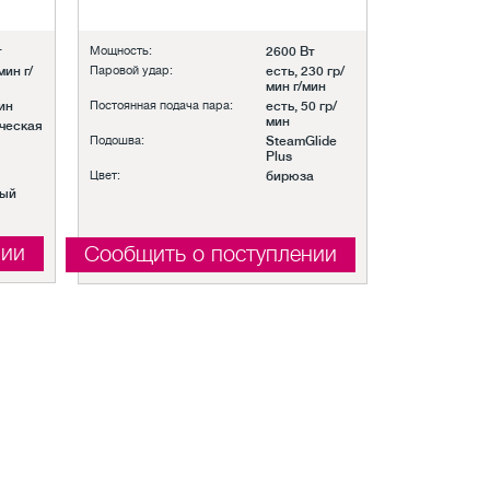
т
Мощность:
2600 Вт
мин г/
Паровой удар:
есть, 230 гр/
мин г/мин
ин
Постоянная подача пара:
есть, 50 гр/
мин
ческая
Подошва:
SteamGlide
Plus
Цвет:
бирюза
вый
нии
Сообщить о поступлении