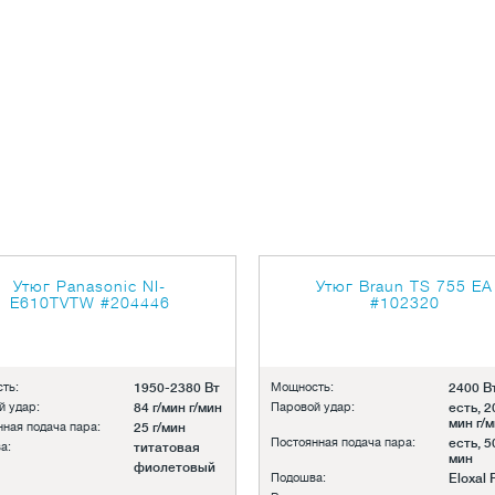
Утюг Panasonic NI-
Утюг Braun TS 755 EA
E610TVTW
#204446
#102320
ть:
1950-2380 Вт
Мощность:
2400 В
й удар:
84 г/мин г/мин
Паровой удар:
есть, 2
мин г/
ная подача пара:
25 г/мин
Постоянная подача пара:
есть, 5
а:
титатовая
мин
фиолетовый
Подошва:
Eloxal 