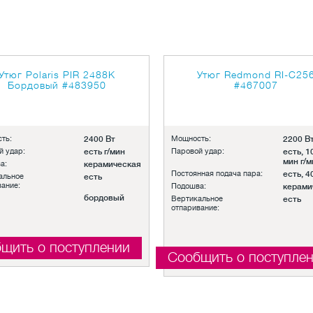
Утюг Polaris PIR 2488K
Утюг Redmond RI-C25
Бордовый
#483950
#467007
ть:
2400 Вт
Мощность:
2200 В
й удар:
есть г/мин
Паровой удар:
есть, 10
мин г/м
а:
керамическая
Постоянная подача пара:
есть, 4
альное
есть
вание:
Подошва:
керами
бордовый
Вертикальное
есть
отпаривание:
щить о поступлении
Сообщить о поступле