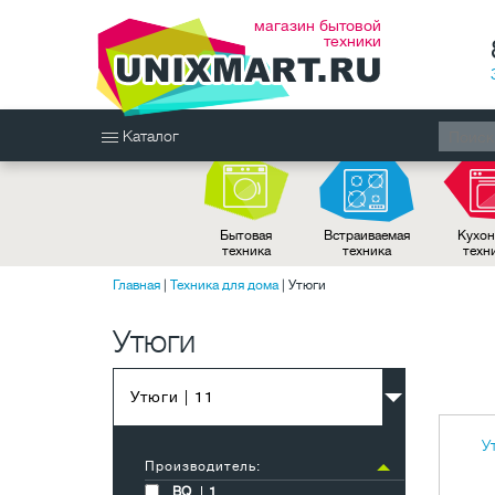
магазин бытовой
техники
Каталог
Бытовая
Встраиваемая
Кухон
техника
техника
техн
Главная
|
Техника для дома
|
Утюги
Утюги
Утюги
| 11
У
Производитель:
BQ
1