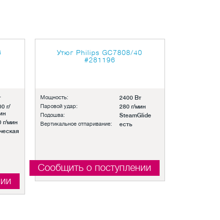
6
Утюг Philips GC7808/40
#281196
т
Мощность:
2400 Вт
0 г/
Паровой удар:
280 г/мин
ин
Подошва:
SteamGlide
0 г/мин
Вертикальное отпаривание:
есть
ческая
Сообщить о поступлении
нии