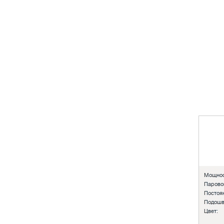
Мощнос
Парово
Постоян
Подошв
Цвет: