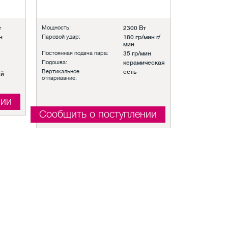
т
Мощность:
2300 Вт
н
Паровой удар:
180 гр/мин г/
мин
Постоянная подача пара:
35 гр/мин
Подошва:
керамическая
Вертикальное
есть
ый
отпаривание:
нии
Сообщить о поступлении