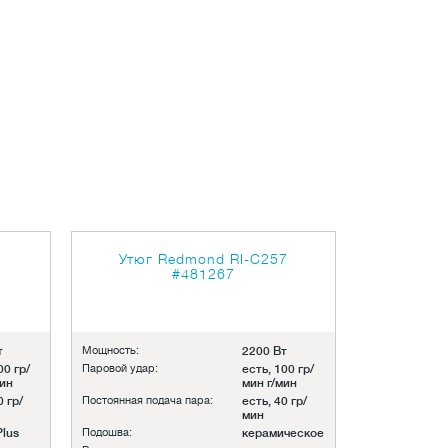
Утюг Redmond RI-C257
#481267
т
Мощность:
2200 Вт
00 гр/
Паровой удар:
есть, 100 гр/
мин
мин г/мин
0 гр/
Постоянная подача пара:
есть, 40 гр/
мин
Plus
Подошва:
керамическое