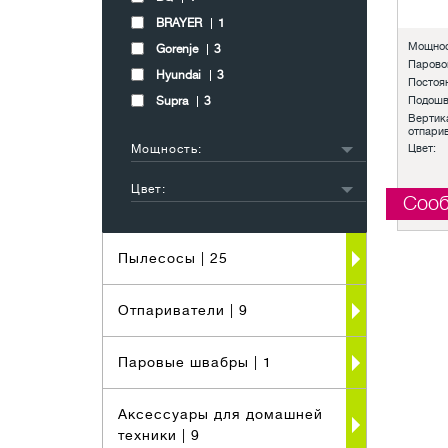
BRAYER
1
Мощнос
Gorenje
3
Парово
Hyundai
3
Постоян
Supra
Подошв
3
Вертик
отпари
Мощность:
Цвет:
1501-2000 Вт
1
Цвет:
2001-2500 Вт
3
Сооб
белый
1
2501-3000 Вт
6
черный
4
Пылесосы
| 25
другой
6
Отпариватели
| 9
Паровые швабры
| 1
Аксессуары для домашней
техники
| 9