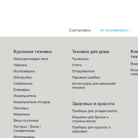
Сортировать:
по популярности ↓
Кухонная техника
Техника для дома
Кл
тех
Микроволновые печи
Пылесосы
Вод
Чайники
Утюги
Акс
Мультиварки
Отпариватели
клим
Мясорубки
Паровые швабры
Хлебопечки
Аксессуары для домашней
техники
Блендеры
Измельчители
Измельчители отходов
Здоровье и красота
Миксеры
Приборы для укладки волос
Минипечи
Машинки для бритья и
Весы кухонные
стрижки волос
Тостеры / Грили /
Приборы для красоты и
Сэндвичницы
здоровья
Фритюрницы