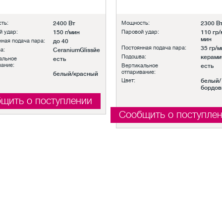
ть:
2400 Вт
Мощность:
2300 В
й удар:
150 г/мин
Паровой удар:
110 гр/
мин
ная подача пара:
до 40
Постоянная подача пара:
35 гр/м
а:
CeraniumGlissйe
Подошва:
керами
альное
есть
вание:
Вертикальное
есть
отпаривание:
белый/красный
Цвет:
белый/
бордо
щить о поступлении
Сообщить о поступле