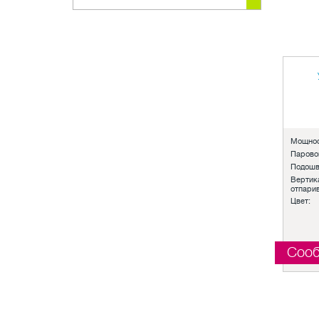
Мощнос
Парово
Подошв
Вертик
отпари
Цвет:
Сооб