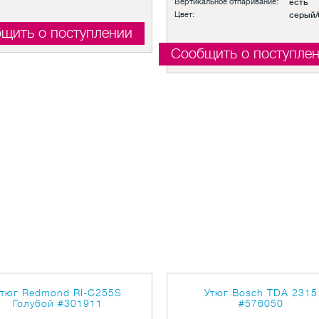
Вертикальное отпаривание:
есть
Цвет:
серый/
щить о поступлении
Сообщить о поступле
Утюг Redmond RI-C255S
Утюг Bosch TDA 2315
Голубой
#301911
#576050