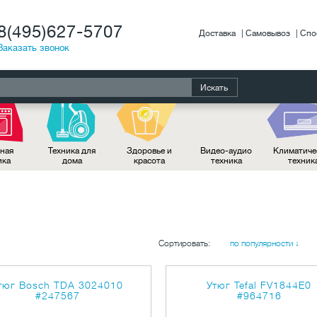
8(495)627-5707
Доставка
Самовывоз
Спо
Заказать звонок
Искать
ная
Техника для
Здоровье и
Видео-аудио
Климатиче
ика
дома
красота
техника
техник
Сортировать:
по популярности ↓
тюг Bosch TDA 3024010
Утюг Tefal FV1844E0
#247567
#964716