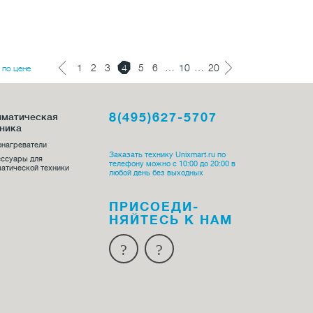
…
…
1
2
3
4
5
6
10
20
по цене
8(495)627-5707
иматическая
ника
онагреватели
Заказать технику Unixmart.ru по
ессуары для
телефону можно с 10:00 до 20:00 в
атической техники
любой день без выходных
ПРИСОЕДИ­
НЯЙТЕСЬ К НАМ