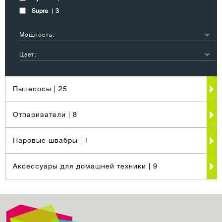
Supra
3
Мощность:
1501-2000 Вт
1
Цвет:
2001-2500 Вт
3
белый
1
2501-3000 Вт
6
черный
4
Пылесосы
| 25
другой
6
Отпариватели
| 8
Паровые швабры
| 1
Аксессуары для домашней техники
| 9