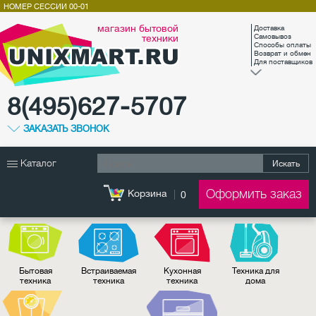
НОМЕР СЕССИИ
00-01
магазин бытовой
Доставка
техники
Самовывоз
Способы оплаты
Возврат и обмен
Для поставщиков
8(495)627-5707
ЗАКАЗАТЬ ЗВОНОК
Каталог
Искать
Оформить заказ
Корзина
0
Бытовая
Встраиваемая
Кухонная
Техника для
техника
техника
техника
дома