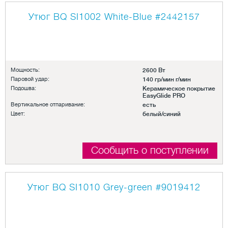
Утюг BQ SI1002 White-Blue
#2442157
Мощность:
2600 Вт
Паровой удар:
140 гр/мин г/мин
Подошва:
Керамическое покрытие
EasyGlide PRO
Вертикальное отпаривание:
есть
Цвет:
белый/синий
Сообщить о поступлении
Утюг BQ SI1010 Grey-green
#9019412