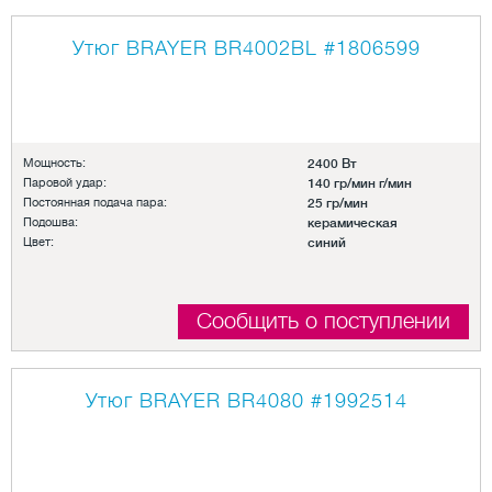
Утюг BRAYER BR4002BL
#1806599
Мощность:
2400 Вт
Паровой удар:
140 гр/мин г/мин
Постоянная подача пара:
25 гр/мин
Подошва:
керамическая
Цвет:
синий
Сообщить о поступлении
Утюг BRAYER BR4080
#1992514