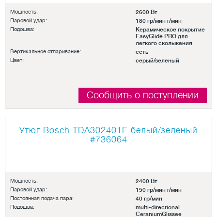
Мощность:
2600 Вт
Паровой удар:
180 гр/мин г/мин
Подошва:
Керамическое покрытие
EasyGlide PRO для
легкого скольжения
Вертикальное отпаривание:
есть
Цвет:
серый/зеленый
Сообщить о поступлении
Утюг Bosch TDA302401E белый/зеленый
#736064
Мощность:
2400 Вт
Паровой удар:
150 гр/мин г/мин
Постоянная подача пара:
40 гр/мин
Подошва:
multi-directional
CeraniumGlissee