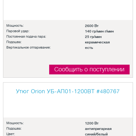
Мощность:
2600 Вт
Паровой удар:
140 гр/мин г/мин
Постоянная подача пара:
25 гр/мин
Подошва:
керамическая
Вертикальное отпаривание:
есть
Сообщить о поступлении
Утюг Orion УБ-АП01-1200ВТ
#480767
Мощность:
1200 Вт
Подошва:
антипригарная
Цвет:
синий/белый