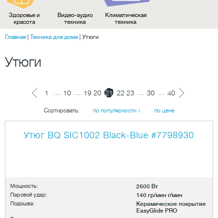
Здоровье и
Видео-аудио
Климатическая
красота
техника
техника
Главная
|
Техника для дома
|
Утюги
Утюги
…
…
…
…
1
10
19
20
21
22
23
30
40
Сортировать:
по популярности ↓
по цене
Утюг BQ SIC1002 Black-Blue
#7798930
Мощность:
2600 Вт
Паровой удар:
140 гр/мин г/мин
Подошва:
Керамическое покрытие
EasyGlide PRO