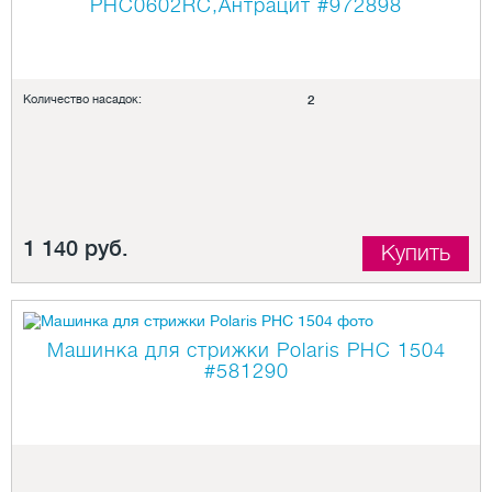
PHC0602RC,Антрацит
#972898
Количество насадок:
2
1 140 руб.
Купить
Машинка для стрижки Polaris PHC 1504
#581290