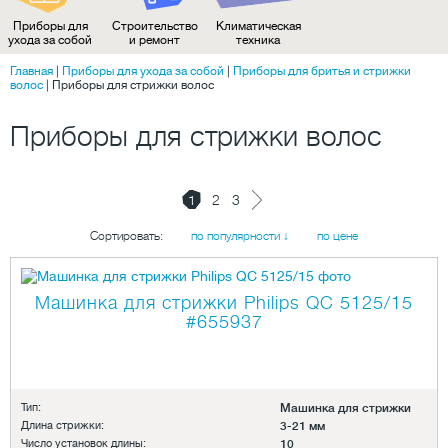
Приборы для
Строительство
Климатическая
ухода за собой
и ремонт
техника
Главная
|
Приборы для ухода за собой
|
Приборы для бритья и стрижки
волос
|
Приборы для стрижки волос
Приборы для стрижки волос
1
2
3
Сортировать:
по популярности ↓
по цене
Машинка для стрижки Philips QC 5125/15
#655937
Тип:
Машинка для стрижки
Длина стрижки:
3-21 мм
Число установок длины:
10