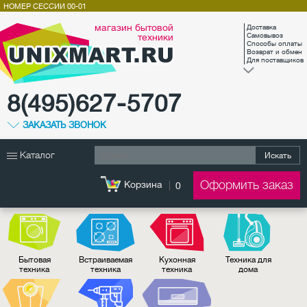
НОМЕР СЕССИИ
00-01
магазин бытовой
Доставка
техники
Самовывоз
Способы оплаты
Возврат и обмен
Для поставщиков
8(495)627-5707
ЗАКАЗАТЬ ЗВОНОК
Каталог
Искать
Оформить заказ
Корзина
0
Бытовая
Встраиваемая
Кухонная
Техника для
техника
техника
техника
дома