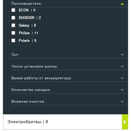
Производитель:
ECON
5
ENDEVER
2
Galaxy
8
Philips
11
Polaris
9
Тип:
машинки для стрижки волос
3
Число установок длины:
1-10
7
Время работы от аккумулятора:
30-50
1
Количество насадок:
1-3
11
Влажная очистка:
4-6
6
нет
3
7-10
1
Электробритвы
| 8