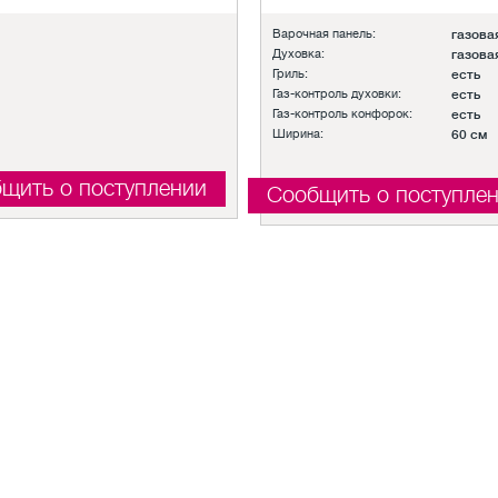
Варочная панель:
газова
Духовка:
газова
Гриль:
есть
Газ-контроль духовки:
есть
Газ-контроль конфорок:
есть
Ширина:
60 см
щить о поступлении
Сообщить о поступле