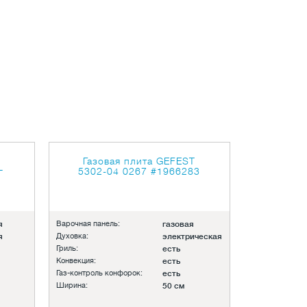
Газовая плита GEFEST
г
5302-04 0267
#1966283
я
Варочная панель:
газовая
я
Духовка:
электрическая
Гриль:
есть
Конвекция:
есть
Газ-контроль конфорок:
есть
Ширина:
50 см