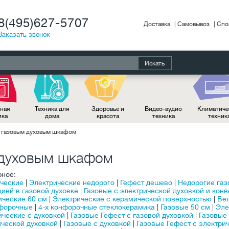
8(495)627-5707
Доставка
Самовывоз
Спо
Заказать звонок
Искать
ная
Техника для
Здоровье и
Видео-аудио
Климатиче
ика
дома
красота
техника
техник
с газовым духовым шкафом
 духовым шкафом
рное:
ческие
|
Электрические недорого
|
Гефест дешево
|
Недорогие га
ией в газовой духовке
|
Газовые с электрической духовкой и кон
ические 60 см
|
Электрические с керамической поверхностью
|
Бе
нфорочные
|
4-х конфорочные стеклокерамика
|
Газовые 50 см
|
Эле
ические с духовкой
|
Газовые Гефест с газовой духовкой
|
Газовые 
ической духовкой
|
Газовые с духовкой
|
Газовые Гефест с электри