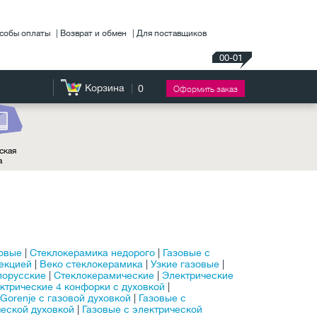
собы оплаты
Возврат и обмен
Для поставщиков
00-01
Корзина
0
Оформить заказ
ская
а
зовые
|
Стеклокерамика недорого
|
Газовые с
векцией
|
Веко стеклокерамика
|
Узкие газовые
|
лорусские
|
Стеклокерамические
|
Электрические
ктрические 4 конфорки с духовкой
|
Gorenje с газовой духовкой
|
Газовые с
ческой духовкой
|
Газовые с электрической