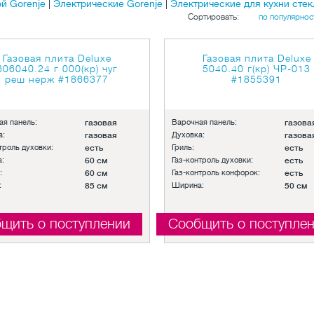
й Gorenje
|
Электрические Gorenje
|
Электрические для кухни сте
Сортировать:
по популярнос
Газовая плита Deluxe
Газовая плита Deluxe
606040.24 г 000(кр) чуг
5040.40 г(кр) ЧР-013
реш нерж
#1866377
#1855391
ая панель:
газовая
Варочная панель:
газова
а:
газовая
Духовка:
газова
троль духовки:
есть
Гриль:
есть
:
60 см
Газ-контроль духовки:
есть
:
60 см
Газ-контроль конфорок:
есть
:
85 см
Ширина:
50 см
щить о поступлении
Сообщить о поступле