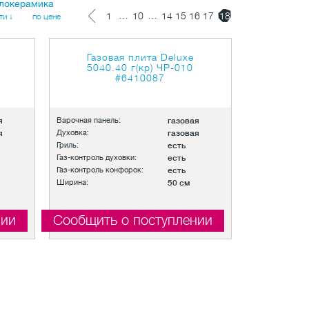
клокерамика
…
…
1
10
14
15
16
17
18
ти ↓
по цене
Газовая плита Deluxe
5040.40 г(кр) ЧР-010
#6410087
я
Варочная панель:
газовая
я
Духовка:
газовая
Гриль:
есть
Газ-контроль духовки:
есть
Газ-контроль конфорок:
есть
Ширина:
50 см
нии
Сообщить о поступлении