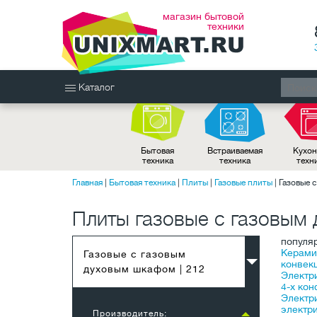
магазин бытовой
техники
Каталог
Бытовая
Встраиваемая
Кухон
техника
техника
техн
Главная
|
Бытовая техника
|
Плиты
|
Газовые плиты
|
Газовые 
Плиты газовые с газовым
популя
Керами
Газовые с газовым
конвекц
духовым шкафом
| 212
Электр
4-х ко
Электр
электр
Производитель: