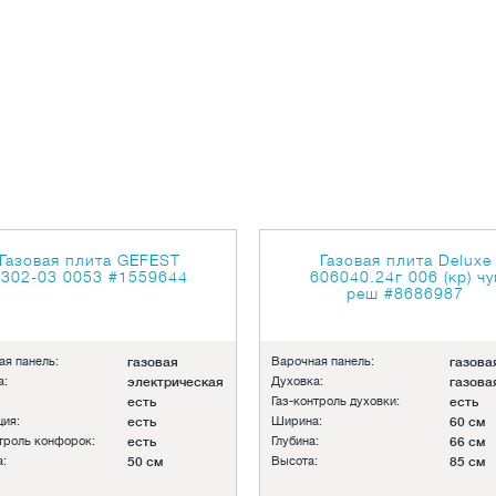
Газовая плита GEFEST
Газовая плита Deluxe
5302-03 0053
#1559644
606040.24г 006 (кр) чу
реш
#8686987
ая панель:
газовая
Варочная панель:
газова
а:
электрическая
Духовка:
газова
есть
Газ-контроль духовки:
есть
ция:
есть
Ширина:
60 см
нтроль конфорок:
есть
Глубина:
66 см
:
50 см
Высота:
85 см