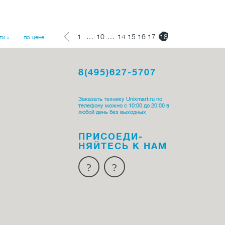
…
…
1
10
14
15
16
17
18
ти ↓
по цене
8(495)627-5707
Заказать технику Unixmart.ru по
телефону можно с 10:00 до 20:00 в
любой день без выходных
ПРИСОЕДИ­
НЯЙТЕСЬ К НАМ