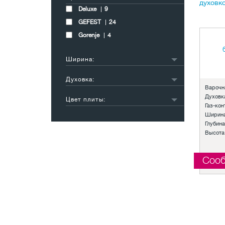
духовко
Deluxe
9
GEFEST
24
Gorenje
4
Ширина:
50 см
21
Духовка:
60 см
16
Варочн
газовая
27
Духовк
Цвет плиты:
электрическая
10
Газ-кон
коричневый
6
Ширина
серебристый
Глубина
2
Высота
бежевый
1
черный
2
Сооб
белый
23