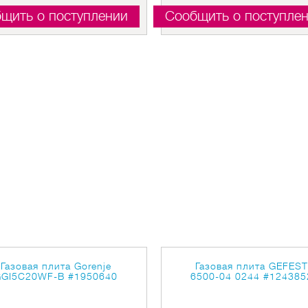
щить о поступлении
Сообщить о поступле
Газовая плита Gorenje
Газовая плита GEFES
GGI5C20WF-B
#1950640
6500-04 0244
#124385