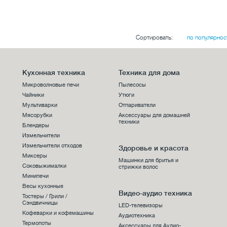
Сортировать:
по популярнос
Кухонная техника
Техника для дома
Микроволновые печи
Пылесосы
Чайники
Утюги
Мультиварки
Отпариватели
Мясорубки
Аксессуары для домашней
техники
Блендеры
Измельчители
Измельчители отходов
Здоровье и красота
Миксеры
Машинки для бритья и
Соковыжималки
стрижки волос
Минипечи
Весы кухонные
Видео-аудио техника
Тостеры / Грили /
Сэндвичницы
LED-телевизоры
Кофеварки и кофемашины
Аудиотехника
Термопоты
Аксессуары для Аудио-