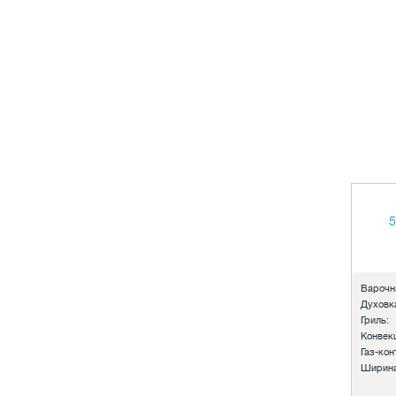
Варочн
Духовк
Гриль:
Конвек
Газ-ко
Ширина