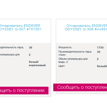
Отпариватель ENDEVER
Отпариватель ENDEVE
DYSSEY Q-307
#751051
ODYSSEY Q-306
#4499
одительность пара,
36
Мощность:
1750
Производительность пара,
36
резервуара для
2
г/мин:
:
Объем резервуара для
2
белый/
воды, л:
коричневый
Цвет:
белый/
Сообщить о поступле
щить о поступлении