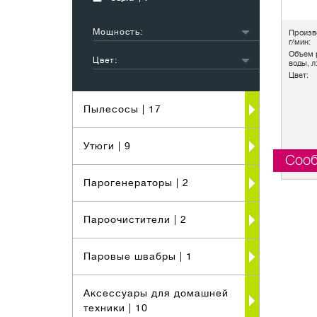
Мощность:
Произв
г/мин:
1001-1500 Вт
1
Объем 
Цвет:
воды, л
1501-2000 Вт
5
Цвет:
белый
1
2001-2500 Вт
1
черный
1
Пылесосы
| 17
серебристый
1
другой
4
Утюги
| 9
Сооб
Парогенераторы
| 2
Пароочистители
| 2
Паровые швабры
| 1
Аксессуары для домашней
техники
| 10