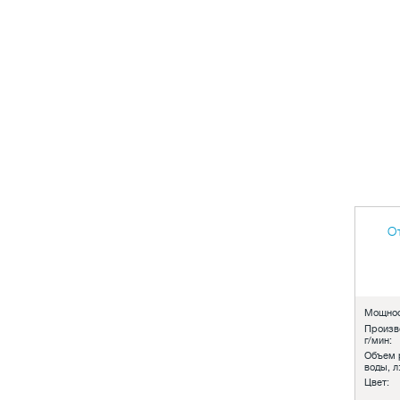
О
Мощнос
Произв
г/мин:
Объем 
воды, л
Цвет: