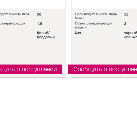
одительность пара,
50
Производительность пара,
50
г/мин:
резервуара для
1,8
Объем резервуара для
2
:
воды, л:
белый/
Цвет:
черный
бордовый
оранж
щить о поступлении
Сообщить о поступле