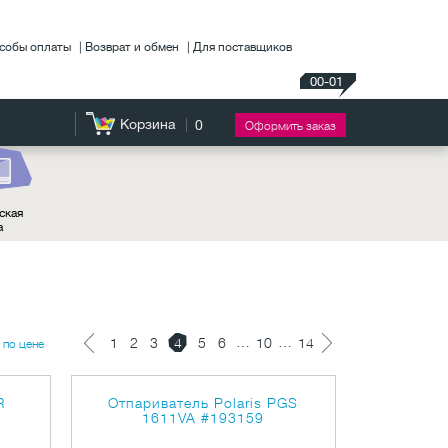
собы оплаты
Возврат и обмен
Для поставщиков
00-01
Корзина
0
Оформить заказ
ская
а
…
…
1
2
3
4
5
6
10
14
по цене
R
Отпариватель Polaris PGS
1611VA
#193159