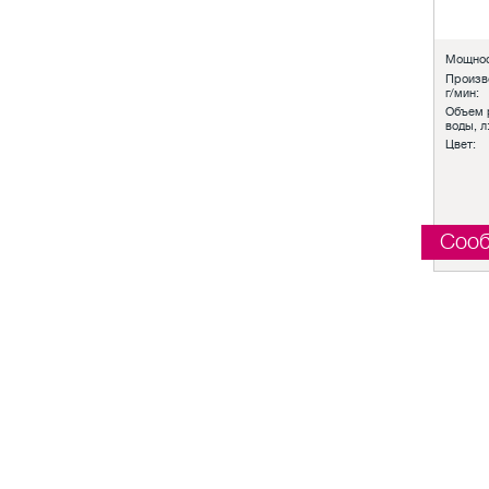
Мощнос
Произв
г/мин:
Объем 
воды, л
Цвет:
Сооб