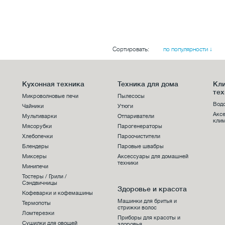
Сортировать:
по популярности ↓
Кухонная техника
Техника для дома
Кл
тех
Микроволновые печи
Пылесосы
Вод
Чайники
Утюги
Акс
Мультиварки
Отпариватели
клим
Мясорубки
Парогенераторы
Хлебопечки
Пароочистители
Блендеры
Паровые швабры
Миксеры
Аксессуары для домашней
техники
Минипечи
Тостеры / Грили /
Сэндвичницы
Здоровье и красота
Кофеварки и кофемашины
Машинки для бритья и
Термопоты
стрижки волос
Ломтерезки
Приборы для красоты и
Сушилки для овощей
здоровья