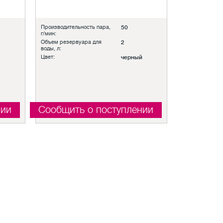
Производительность пара,
50
г/мин:
Объем резервуара для
2
воды, л:
Цвет:
черный
нии
Сообщить о поступлении