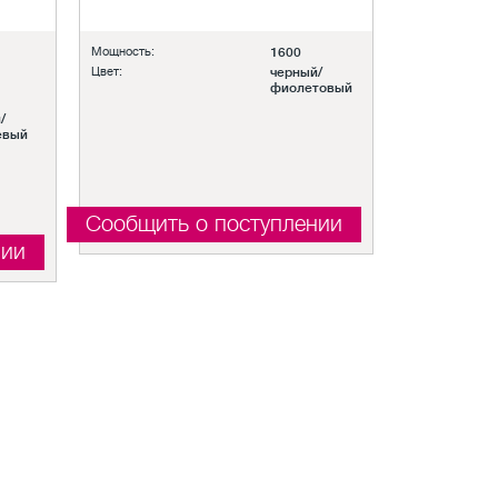
Мощность:
1600
Цвет:
черный/
фиолетовый
/
евый
Сообщить о поступлении
нии