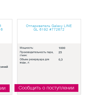
R
Отпариватель Galaxy LINE
16
GL 6192
#772672
Мощность:
1000
Производительность пара,
25
г/мин:
Объем резервуара для
0,3
воды, л:
синий
Сообщить о поступлении
нии