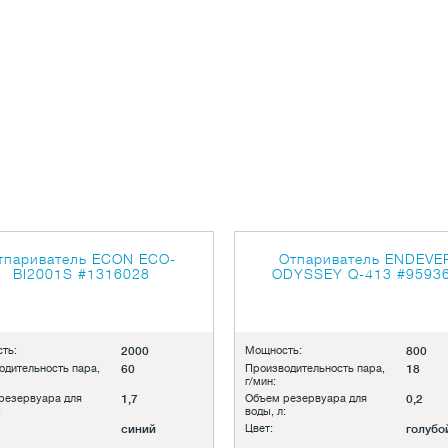
тпариватель ECON ECO-
Отпариватель ENDEVE
BI2001S
#1316028
ODYSSEY Q-413
#9593
ть:
2000
Мощность:
800
одительность пара,
60
Производительность пара,
18
г/мин:
резервуара для
1,7
Объем резервуара для
0,2
:
воды, л:
синий
Цвет:
голубо