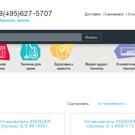
8(495)627-5707
Доставка
Самовывоз
Спо
Заказать звонок
Искать
ная
Техника для
Здоровье и
Видео-аудио
Климатиче
ика
дома
красота
техника
техник
Сортировать:
по популярности ↓
Отпариватель ENDEVER
Отпариватель ENDEVE
Odyssey Q-5
#610051
Odyssey Q-4
#597172