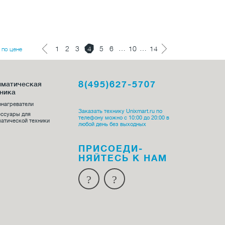
…
…
1
2
3
4
5
6
10
14
по цене
8(495)627-5707
иматическая
ника
онагреватели
Заказать технику Unixmart.ru по
ессуары для
телефону можно с 10:00 до 20:00 в
атической техники
любой день без выходных
ПРИСОЕДИ­
НЯЙТЕСЬ К НАМ