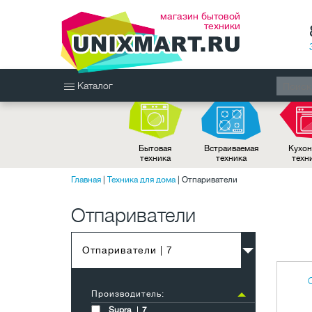
магазин бытовой
техники
Каталог
Бытовая
Встраиваемая
Кухон
техника
техника
техн
Главная
|
Техника для дома
|
Отпариватели
Отпариватели
Отпариватели
| 7
Производитель:
Supra
7