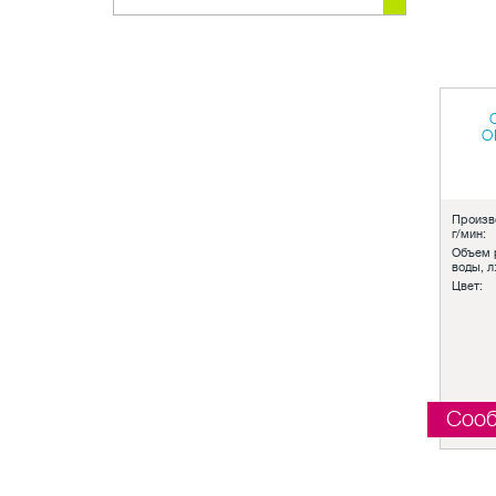
O
Произв
г/мин:
Объем 
воды, л
Цвет:
Сооб