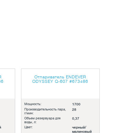
R
Отпариватель ENDEVER
66
ODYSSEY Q-607
#673486
Мощность:
1700
Производительность пара,
28
г/мин:
Объем резервуара для
0,37
воды, л:
й
Цвет:
черный/
малиновый