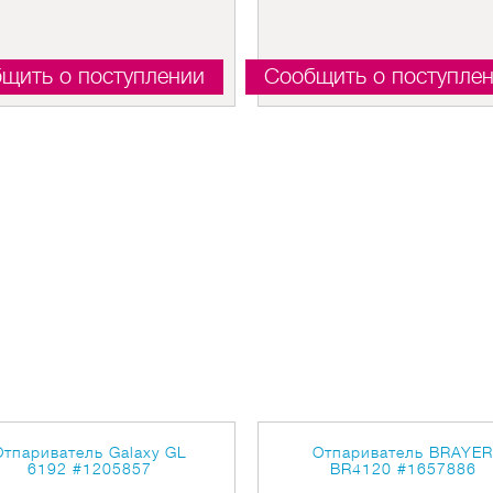
щить о поступлении
Сообщить о поступле
Отпариватель Galaxy GL
Отпариватель BRAYE
6192
#1205857
BR4120
#1657886