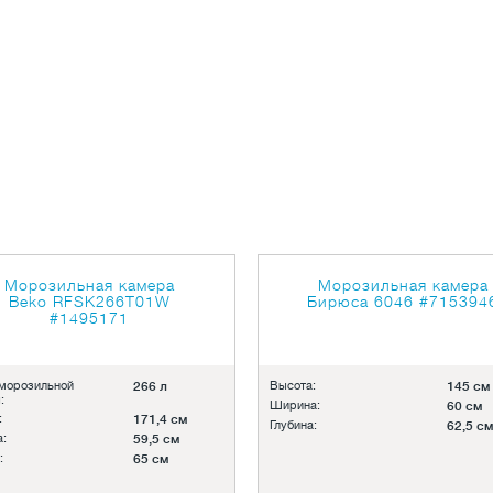
Морозильная камера
Морозильная камера
Beko RFSK266T01W
Бирюса 6046
#715394
#1495171
морозильной
266 л
Высота:
145 см
:
Ширина:
60 см
:
171,4 см
Глубина:
62,5 см
:
59,5 см
:
65 см