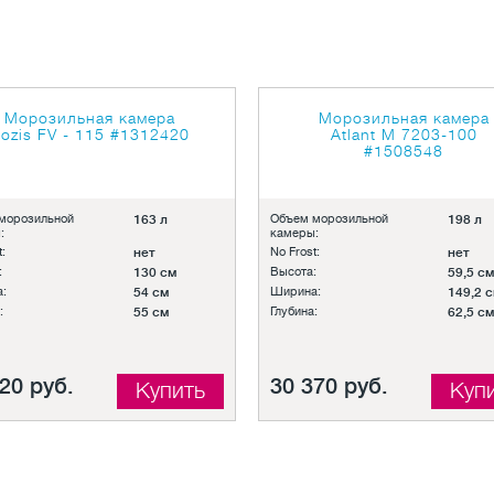
Морозильная камера
Морозильная камера
ozis FV - 115
#1312420
Atlant M 7203-100
#1508548
морозильной
163 л
Объем морозильной
198 л
:
камеры:
:
нет
No Frost:
нет
:
130 см
Высота:
59,5 см
:
54 см
Ширина:
149,2 
:
55 см
Глубина:
62,5 см
20 руб.
30 370 руб.
Купить
Куп