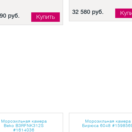
32 580 руб.
Куп
90 руб.
Купить
Морозильная камера
Морозильная камера
Beko B3RFNK312S
Бирюса 6048
#159856
#1614036