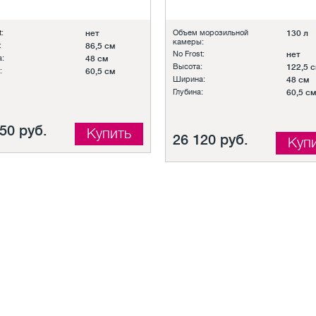
:
нет
Объем морозильной
130 л
камеры:
:
86,5 см
No Frost:
нет
:
48 см
Высота:
122,5 
:
60,5 см
Ширина:
48 см
Глубина:
60,5 см
50 руб.
Купить
26 120 руб.
Куп