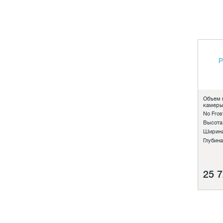
141-160 см
17
161-180 см
20
181-200 см
7
P
Объем 
камеры
No Frost
Высота
Ширина
Глубина
25 7