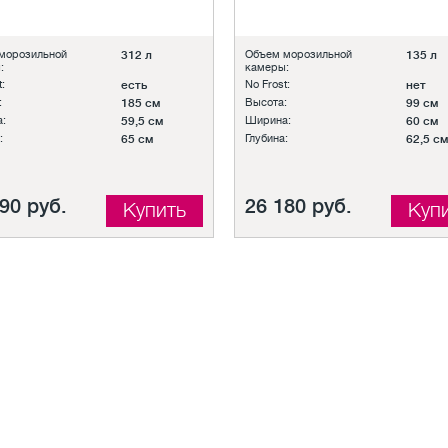
морозильной
312 л
Объем морозильной
135 л
:
камеры:
:
есть
No Frost:
нет
:
185 см
Высота:
99 см
:
59,5 см
Ширина:
60 см
:
65 см
Глубина:
62,5 см
90 руб.
26 180 руб.
Купить
Куп