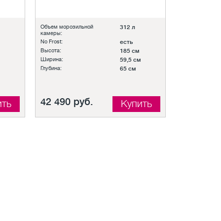
Объем морозильной
312 л
камеры:
No Frost:
есть
Высота:
185 см
Ширина:
59,5 см
Глубина:
65 см
42 490 руб.
ить
Купить