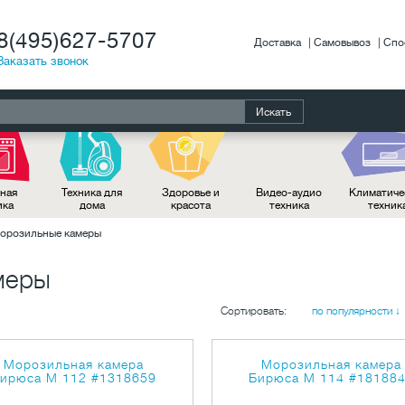
8(495)627-5707
Доставка
Самовывоз
Спо
Заказать звонок
Искать
ная
Техника для
Здоровье и
Видео-аудио
Климатиче
ика
дома
красота
техника
техник
орозильные камеры
меры
Сортировать:
по популярности ↓
Морозильная камера
Морозильная камера
ирюса M 112
#1318659
Бирюса M 114
#18188