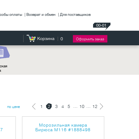
собы оплаты
Возврат и обмен
Для поставщиков
00-01
Корзина
0
Оформить заказ
ская
а
…
…
1
2
3
4
5
10
12
по цене
Морозильная камера
47
Бирюса M116
#1888498