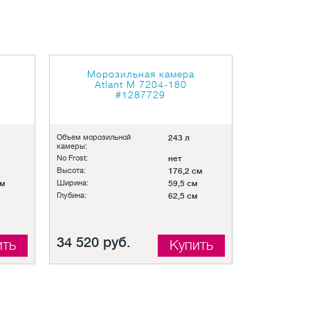
Морозильная камера
Atlant M 7204-180
#1287729
Объем морозильной
243 л
камеры:
No Frost:
нет
Высота:
176,2 см
см
Ширина:
59,5 см
Глубина:
62,5 см
34 520 руб.
ить
Купить