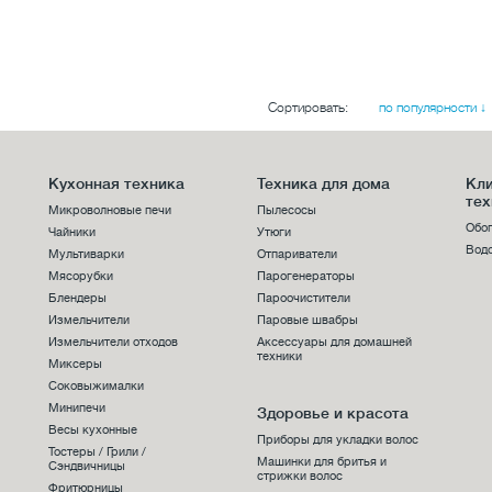
Сортировать:
по популярности ↓
Кухонная техника
Техника для дома
Кл
тех
Микроволновые печи
Пылесосы
Обо
Чайники
Утюги
Вод
Мультиварки
Отпариватели
Мясорубки
Парогенераторы
Блендеры
Пароочистители
Измельчители
Паровые швабры
Измельчители отходов
Аксессуары для домашней
техники
Миксеры
Соковыжималки
Минипечи
Здоровье и красота
Весы кухонные
Приборы для укладки волос
Тостеры / Грили /
Машинки для бритья и
Сэндвичницы
стрижки волос
Фритюрницы