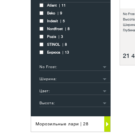
Atlant
11
Beko
9
No Frost
Высота
Indesit
5
Ширина
Nordfrost
8
Глубина
Pozis
3
STINOL
8
Бирюса
13
21 4
No Frost:
есть
23
Ширина:
нет
24
меньше 50 см
6
Цвет:
51-55 см
1
другой
1
56-60 см
48
Высота:
белый
32
больше 61 см
2
до 81 см
2
серебристый
19
81-100 см
4
бежевый
2
Морозильные лари
| 28
101-120 см
2
черный
3
121-140 см
5