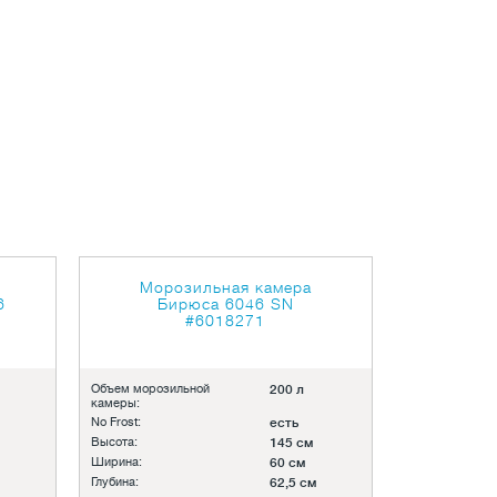
Морозильная камера
6
Бирюса 6046 SN
#6018271
Объем морозильной
200 л
камеры:
No Frost:
есть
Высота:
145 см
Ширина:
60 см
Глубина:
62,5 см