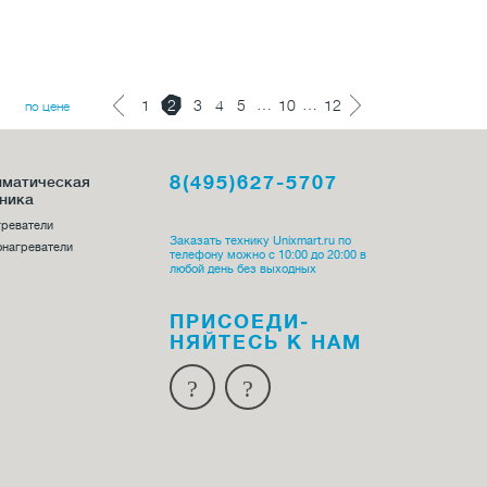
…
…
1
2
3
4
5
10
12
по цене
8(495)627-5707
иматическая
ника
греватели
Заказать технику Unixmart.ru по
онагреватели
телефону можно с 10:00 до 20:00 в
любой день без выходных
ПРИСОЕДИ­
НЯЙТЕСЬ К НАМ