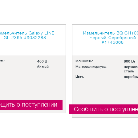
змельчитель Galaxy LINE
Измельчитель BQ CH10
GL 2365
#9032288
Черный-Серебряный
#1745668
ть:
400 Вт
Мощность:
800 Вт
белый
Материал корпуса:
нержа
сталь
Цвет:
серебр
щить о поступлении
Сообщить о поступле