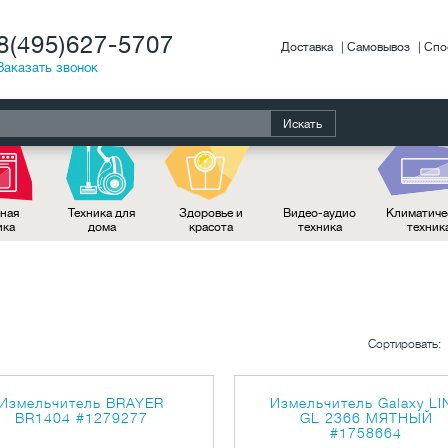
8(495)627-5707
Доставка
Самовывоз
Спо
Заказать звонок
Искать
ная
Техника для
Здоровье и
Видео-аудио
Климатиче
ика
дома
красота
техника
техник
Сортировать:
Измельчитель BRAYER
Измельчитель Galaxy LI
BR1404
#1279277
GL 2366 МЯТНЫЙ
#1758664