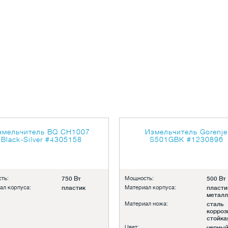
змельчитель BQ CH1007
Измельчитель Gorenje
Black-Silver
#4305158
S501GBK
#1230896
ть:
750 Вт
Мощность:
500 Вт
ал корпуса:
пластик
Материал корпуса:
пласти
металл
Материал ножа:
сталь
корроз
стойка
Цвет:
черны