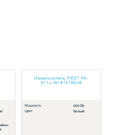
Измельчитель FIRST FA-
5114-WI
#1576046
Мощность:
400 Вт
к/
Цвет:
белый
ийно-
я
й