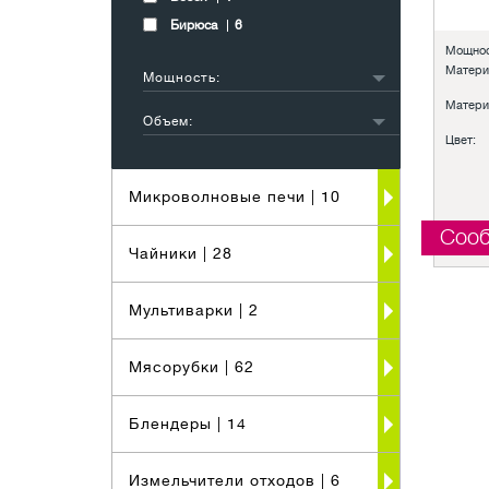
Бирюса
6
Мощнос
Матери
Мощность:
200-400 Вт
1
Матери
Объем:
Цвет:
нет информации
1
Микроволновые печи
| 10
Сооб
Чайники
| 28
Мультиварки
| 2
Мясорубки
| 62
Блендеры
| 14
Измельчители отходов
| 6