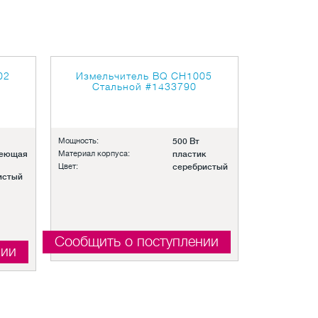
02
Измельчитель BQ CH1005
Стальной
#1433790
Мощность:
500 Вт
веющая
Материал корпуса:
пластик
Цвет:
серебристый
истый
Сообщить о поступлении
нии