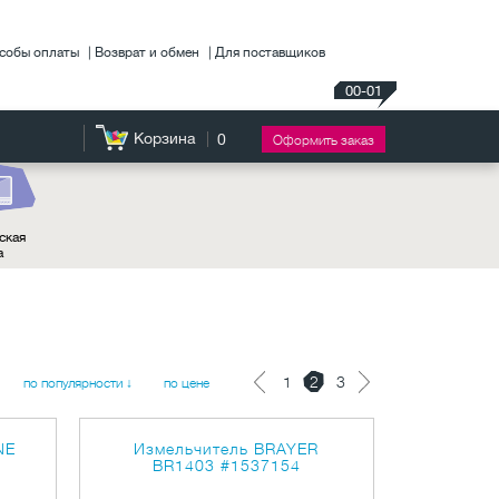
собы оплаты
Возврат и обмен
Для поставщиков
00-01
Корзина
0
Оформить заказ
ская
а
1
2
3
по популярности ↓
по цене
NE
Измельчитель BRAYER
BR1403
#1537154