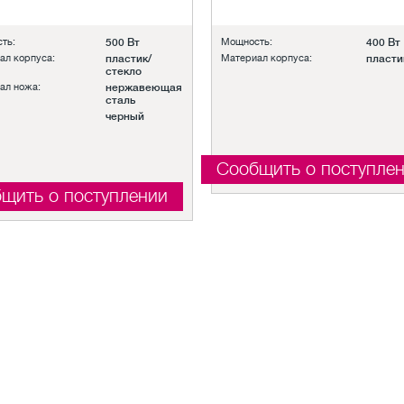
ть:
500 Вт
Мощность:
400 Вт
ал корпуса:
пластик/
Материал корпуса:
пласти
стекло
ал ножа:
нержавеющая
сталь
черный
Сообщить о поступле
щить о поступлении