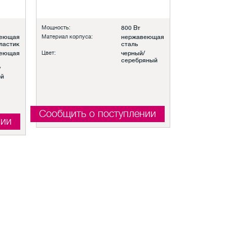
Мощность:
800 Вт
веющая
Материал корпуса:
нержавеющая
ластик
сталь
веющая
Цвет:
черный/
серебряный
/
ой
Сообщить о поступлении
нии