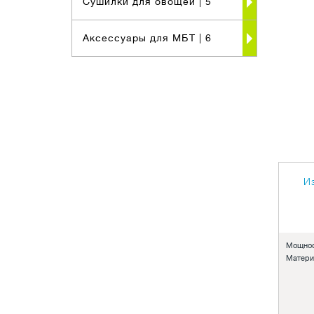
Сушилки для овощей
| 5
Аксессуары для МБТ
| 6
И
Мощнос
Матери