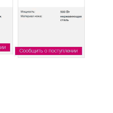
Мощность:
500 Вт
к
Материал ножа:
нержавеющая
сталь
нии
Сообщить о поступлении