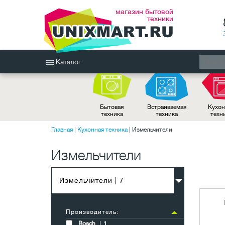
магазин бытовой
техники
Каталог
Бытовая
Встраиваемая
Кухон
техника
техника
техн
Главная
|
Кухонная техника
|
Измельчители
Измельчители
Измельчители
| 7
Производитель:
Bosch
1