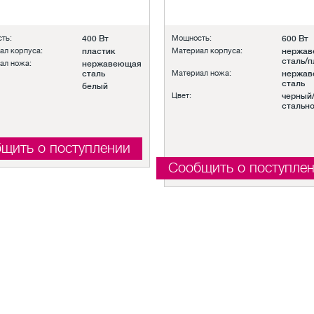
ть:
400 Вт
Мощность:
600 Вт
ал корпуса:
пластик
Материал корпуса:
нержа
сталь/п
ал ножа:
нержавеющая
сталь
Материал ножа:
нержа
сталь
белый
Цвет:
черный
стальн
щить о поступлении
Сообщить о поступле