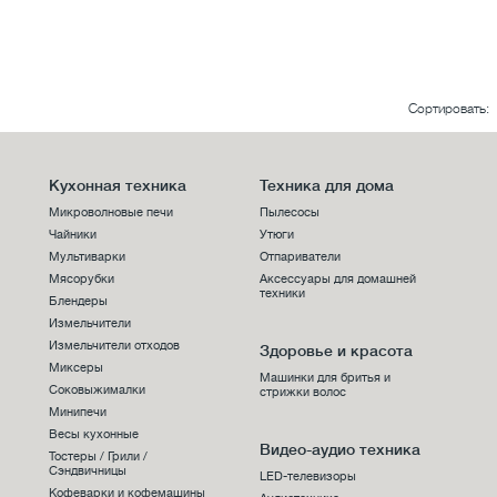
Сортировать:
Кухонная техника
Техника для дома
Микроволновые печи
Пылесосы
Чайники
Утюги
Мультиварки
Отпариватели
Мясорубки
Аксессуары для домашней
техники
Блендеры
Измельчители
Измельчители отходов
Здоровье и красота
Миксеры
Машинки для бритья и
Соковыжималки
стрижки волос
Минипечи
Весы кухонные
Видео-аудио техника
Тостеры / Грили /
Сэндвичницы
LED-телевизоры
Кофеварки и кофемашины