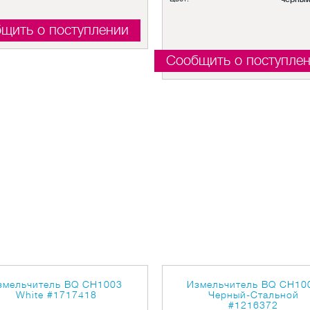
щить о поступлении
Сообщить о поступле
змельчитель BQ CH1003
Измельчитель BQ CH10
White
#1717418
Черный-Стальной
#1216372