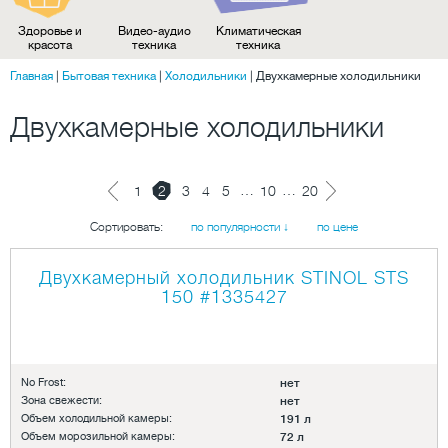
Здоровье и
Видео-аудио
Климатическая
красота
техника
техника
Главная
|
Бытовая техника
|
Холодильники
|
Двухкамерные холодильники
Двухкамерные холодильники
…
…
1
2
3
4
5
10
20
Сортировать:
по популярности ↓
по цене
Двухкамерный холодильник STINOL STS
150
#1335427
No Frost:
нет
Зона свежести:
нет
Объем холодильной камеры:
191 л
Объем морозильной камеры:
72 л