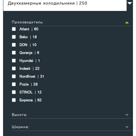
Двухкамерные холодильники
| 250
Производитель:
Atlant
60
Beko
18
DON
10
Gorenje
6
Hyundai
1
Indesit
22
Nordfrost
31
Pozis
28
STINOL
12
Бирюса
62
Высота:
до 149 см
23
Ширина:
150-169 см
40
48-53 см
5