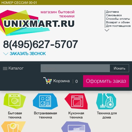
НОМЕР СЕССИИ
00-01
магазин бытовой
Доставка
техники
Самовывоз
Способы оплаты
Возврат и обмен
Для поставщиков
8(495)627-5707
ЗАКАЗАТЬ ЗВОНОК
Каталог
Искать
Оформить заказ
Корзина
0
Бытовая
Встраиваемая
Кухонная
Техника для
техника
техника
техника
дома