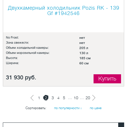
Двухкамерный холодильник Pozis RK - 139
Gf
#1942546
No Frost:
нет
Зона свежести:
нет
Объем холодильной камеры:
205 л
Объем морозильной камеры:
130 л
Высота:
185 см
Ширина:
60 см
31 930 руб.
Купить
…
…
1
2
3
4
5
10
20
Сортировать:
по популярности ↓
по цене