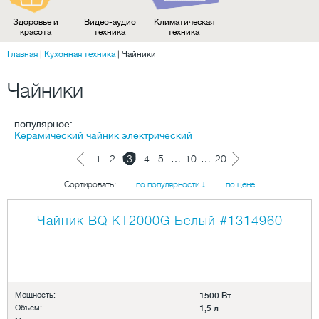
Здоровье и
Видео-аудио
Климатическая
красота
техника
техника
Главная
|
Кухонная техника
|
Чайники
Чайники
популярное:
Керамический чайник электрический
…
…
1
2
3
4
5
10
20
Сортировать:
по популярности ↓
по цене
Чайник BQ KT2000G Белый
#1314960
Мощность:
1500 Вт
Объем:
1,5 л