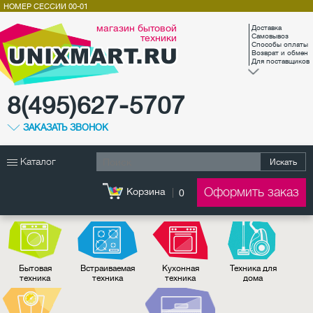
НОМЕР СЕССИИ
00-01
магазин бытовой
Доставка
техники
Самовывоз
Способы оплаты
Возврат и обмен
Для поставщиков
8(495)627-5707
ЗАКАЗАТЬ ЗВОНОК
Каталог
Искать
Оформить заказ
Корзина
0
Бытовая
Встраиваемая
Кухонная
Техника для
техника
техника
техника
дома